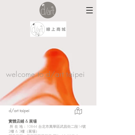
welcome to d/art taipei
d/art taipei
實體店鋪 &
展場
所
在 地：10
844 台北市萬華區武昌街二段14號
2樓 & 3樓（展場）