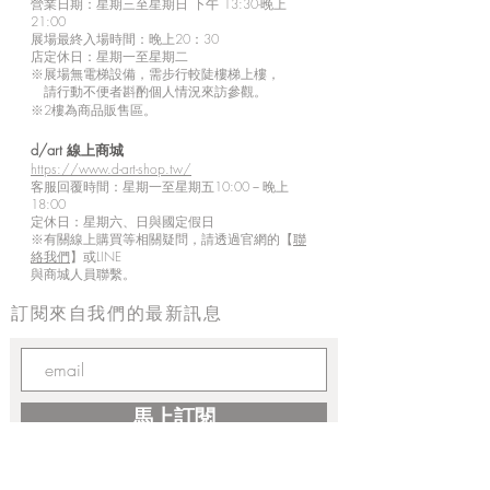
營業日期：星期三至星期日 下午 13:30-晚上
21:00
展場最終入場時間：晚上20：30
店定休日：星期一至星期二
※展場無電梯設備，需步行較陡樓梯上樓，
請行動不便者斟酌個人情況來訪參觀。
※2樓為商品販售區。
d/art 線上商城
https://www.d-art-shop.tw/
客服回覆時間：星期一至星期五10:00－晚上
18:00
定休日：星期六、日與國定假日
※
有關線上購買等相關疑問，請透過官網的【
聯
絡我們
】或LINE
與商城人員聯繫。
訂閱來自我們的最新訊息
馬上訂閱