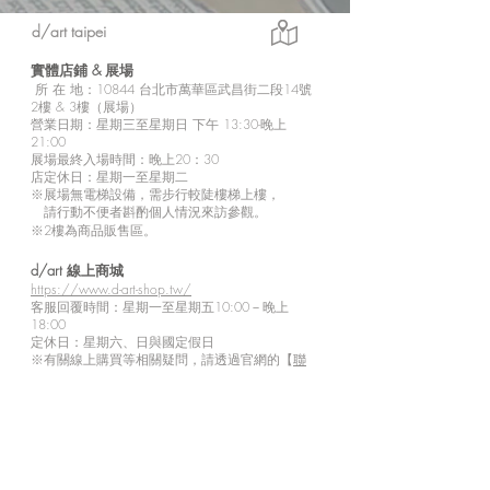
d/art taipei
實體店鋪 &
展場
所
在 地：10
844 台北市萬華區武昌街二段14號
2樓 & 3樓（展場）
營業日期：星期三至星期日 下午 13:30-晚上
21:00
展場最終入場時間：晚上20：30
店定休日：星期一至星期二
※展場無電梯設備，需步行較陡樓梯上樓，
請行動不便者斟酌個人情況來訪參觀。
※2樓為商品販售區。
d/art 線上商城
https://www.d-art-shop.tw/
客服回覆時間：星期一至星期五10:00－晚上
18:00
定休日：星期六、日與國定假日
※
有關線上購買等相關疑問，請透過官網的【
聯
絡我們
】或LINE
與商城人員聯繫。
訂閱來自我們的最新訊息