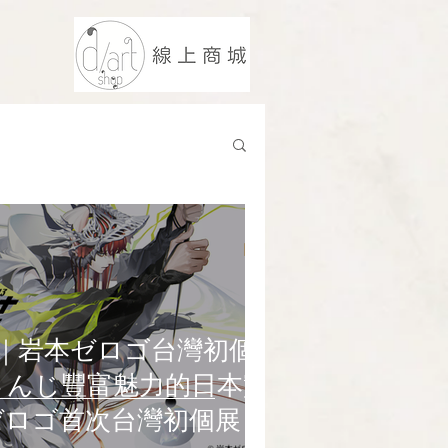
mpact｜岩本ゼロゴ台灣初個
さんじ豐富魅力的日本實
ゼロゴ首次台灣初個展