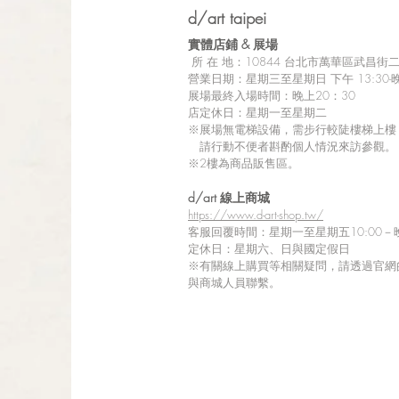
d/art taipei
實體店鋪 &
展場
所
在 地：10
844 台北市萬華區武昌街二段
營業日期：星期三至星期日 下午 13:30-晚
展場最終入場時間：晚上20：30
店定休日：星期一至星期二
※展場無電梯設備，需步行較陡樓梯上樓
請行動不便者斟酌個人情況來訪參觀。
※2樓為商品販售區。
d/art 線上商城
https://www.d-art-shop.tw/
客服回覆時間：星期一至星期五10:00－晚
定休日：星期六、日與國定假日
※
有關線上購買等相關疑問，請透過官網
與商城人員聯繫。