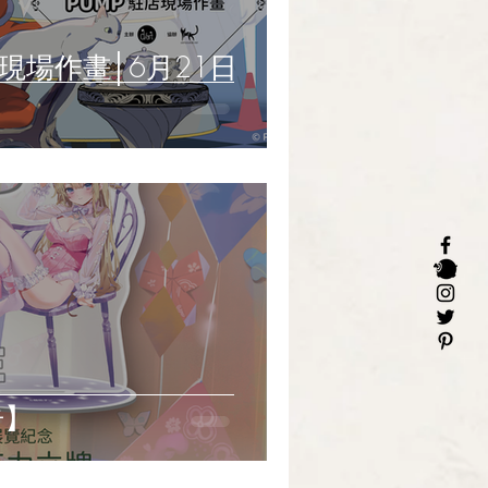
駐店現場作畫│6月21日
告】