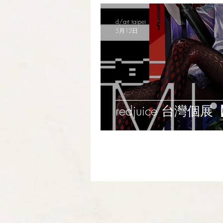
d/art taipei
5月12日
redjuice 台灣