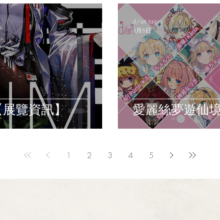
d/art taipei
5月6日
個展【展覽資訊】
愛麗絲夢遊仙
1
2
3
4
5