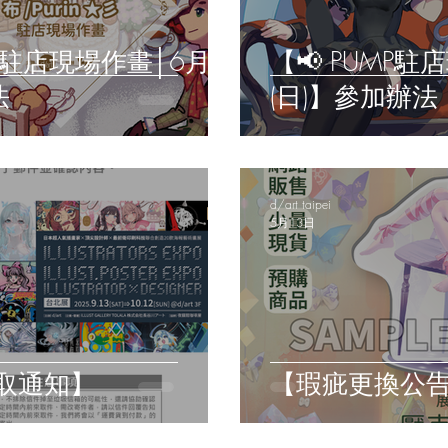
 ★彡駐店現場作畫│6月
【📢 PUMP
法
(日)】參加辦法
d/art taipei
5月13日
取通知】
【瑕疵更換公