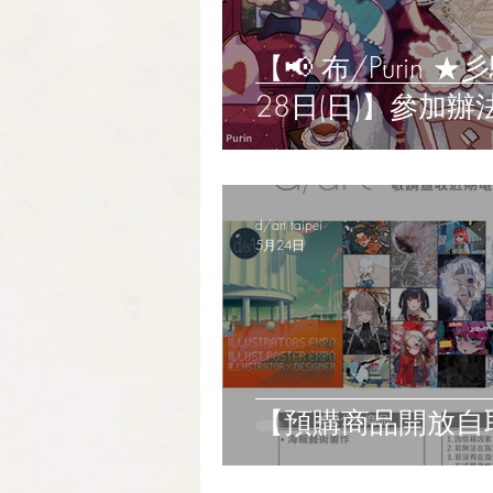
【📢 布/Purin
28日(日)】參加辦
d/art taipei
5月24日
【預購商品開放自