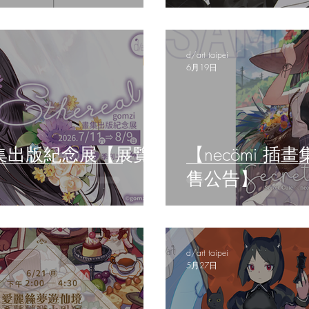
d/art taipei
6月19日
mzi畫集出版紀念展【展覽
【necömi 插畫
售公告】
d/art taipei
5月27日