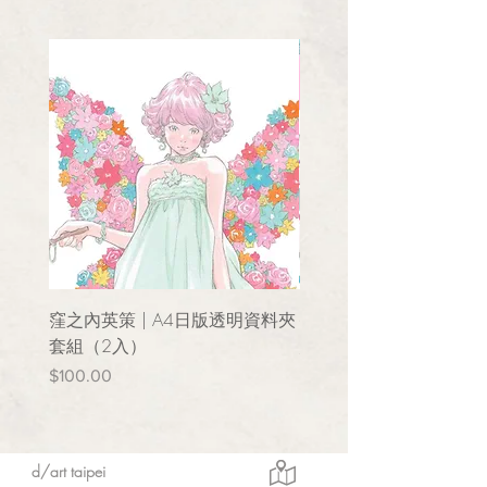
窪之內英策 | A4日版透明資料夾
窪之内英策 | 小圓鏡
套組（2入）
價格
$150.00
價格
$100.00
d/art taipei