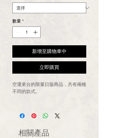
數量
*
新增至購物車中
立即購買
空運來台的限量日版商品，共有兩種
不同的款式。
款式：A款 被媽媽發現了/B款 年上
的誘惑
尺寸：直徑7.5(cm)
相關產品