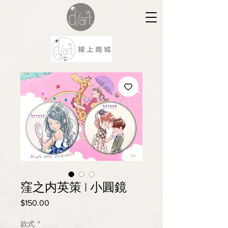
窪之内英策 | 小圓鏡
$150.00
價
格
款式
*