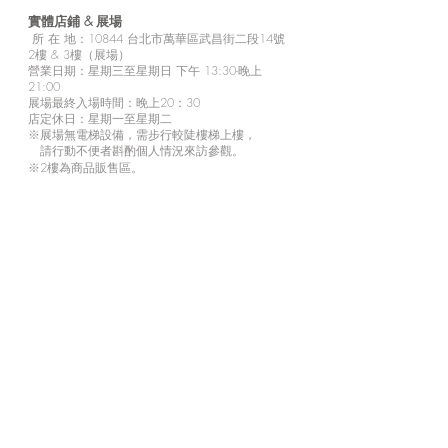
實體店鋪 &
展場
所
在 地：10
844 台北市萬華區武昌街二段14號
2樓 & 3樓（展場）
營業日期：星期三至星期日 下午 13:30-晚上
21:00
展場最終入場時間：晚上20：30
店定休日：星期一至星期二
※展場無電梯設備，需步行較陡樓梯上樓，
請行動不便者斟酌個人情況來訪參觀。
※2樓為商品販售區。
d/art 線上商城
https://www.d-art-shop.tw/
客服回覆時間：星期一至星期五10:00－晚上
18:00
定休日：星期六、日與國定假日
※
有關線上購買等相關疑問，請透過官網的【
聯
絡我們
】或LINE
與商城人員聯繫。
訂閱來自我們的最新訊息