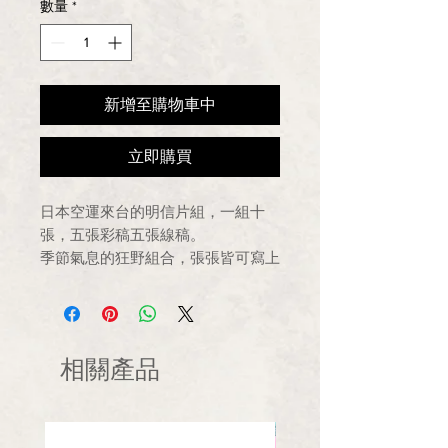
數量
*
價
價
格
格
新增至購物車中
立即購買
日本空運來台的明信片組，一組十
張，五張彩稿五張線稿。
季節氣息的狂野組合，張張皆可寫上
想傳達的感情，隨著郵差將這份感情
傳達。
日版限定商品！數量有限！
相關產品