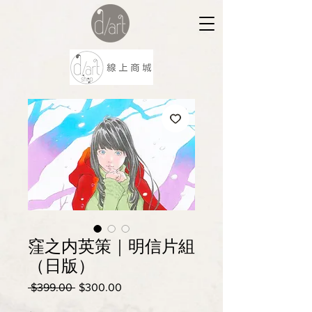
窪之内英策｜明信片組
（日版）
 $399.00 
一
$300.00
促
般
銷