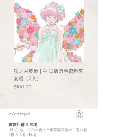
窪之內英策 | A4日版透明資料夾
窪之内英策 | 小圓鏡
套組（2入）
價格
$150.00
價格
$100.00
d/art taipei
實體店鋪 &
展場
所
在 地：10
844 台北市萬華區武昌街二段14號
2樓 & 3樓（展場）