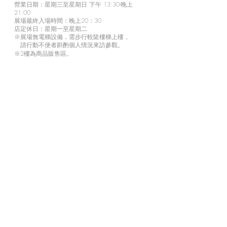
營業日期：星期三至星期日 下午 13:30-晚上
21:00
展場最終入場時間：晚上20：30
店定休日：星期一至星期二
※展場無電梯設備，需步行較陡樓梯上樓，
請行動不便者斟酌個人情況來訪參觀。
※2樓為商品販售區。
d/art 線上商城
https://www.d-art-shop.tw/
客服回覆時間：星期一至星期五10:00－晚上
18:00
定休日：星期六、日與國定假日
※
有關線上購買等相關疑問，請透過官網的【
聯
絡我們
】或LINE
與商城人員聯繫。
訂閱來自我們的最新訊息
馬上訂閱