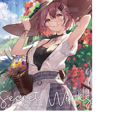
創作滿 10 週年的首本畫集『Ethereal』將於
2026年7月11日(六)至8月9日(日)在d/art舉辦
「Ethereal｜gomzi畫集出版紀念展」。
gomzi從學生時代就開始以個人原創角色「り
ん」（Rin）與「ゆうな」（Yuuna），以及
吸血鬼姊妹「VIVI」與「MIHO」持續以「純
粹美少女」為主題繪畫。以插畫家開始參與了
多領域的商業活動，像是擔任ReGLOSS成員
「音乃瀬奏」與「ウタヒメドリーム」
（Utahime Dream）成員「真白清美」的角色
設計，以及小說封面插畫、遊戲與MV等視覺
美術製作。 在日本急速竄升成為大人氣新銳
插畫家gomzi，於2022年在東京澀谷Gallery...