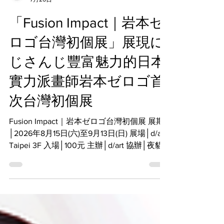
d/art taipei
7月26日
「Fusion Impact｜岩本ゼ
ロゴ台灣初個展」展現に
じさんじ豐富魅力的日本
實力派畫師岩本ゼロゴ首
次台灣初個展
Fusion Impact｜岩本ゼロゴ台灣初個展 展期
│2026年8月15日(六)至9月13日(日) 展場│d/art
Taipei 3F 入場│100元 主辦│d/art 協辦│夜貓
館咖啡屋 ※入場即贈展覽紀念明信片乙張。
擔任にじさんじ多場活動主視覺插畫與Vtuber
團體服裝設計的日本實力派畫師岩本ゼロゴ受
邀於2026年8月15日(六)至9月13日(日)在西門