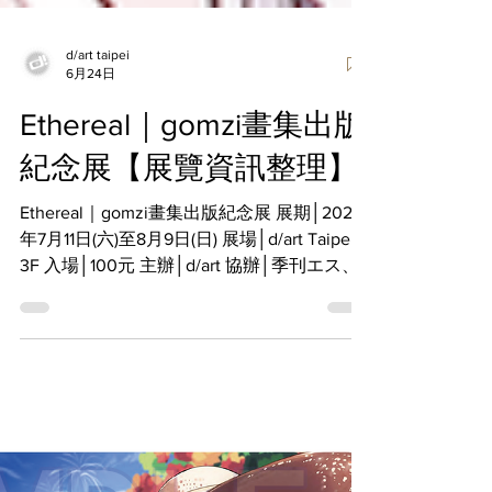
d/art taipei
6月24日
Ethereal｜gomzi畫集出版
紀念展【展覽資訊整理】
Ethereal｜gomzi畫集出版紀念展 展期│2026
年7月11日(六)至8月9日(日) 展場│d/art Taipei
3F 入場│100元 主辦│d/art 協辦│季刊エス、
夜貓館咖啡屋 ※入場即贈展覽紀念明信片乙
張。 透過花朵、蝴蝶與柔美光影營造出夢幻
又透明感的少女插畫——韓國人氣插畫家
gomzi睽違三年再次來台展出！這次帶來個人