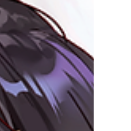
町d/art畫廊展出「Fusion Impact｜岩本ゼロ
ゴ台灣初個展」！ 岩本ゼロゴ自東京藝術大
學雕塑系畢業，憑藉著正統雕塑訓練賦予對立
體感、空間關係與材質表現的精準掌握力，為
他的畫作注入了令人讚嘆的生動肢體語言與強
烈的視覺魅力，從輕小說封面插畫、遊戲主視
覺設計、動畫角色設計原案，到VTuber大型
活動主視覺美術，迅速在商業領域嶄露頭角。
以驚人的跨界技術力從雕塑創作領域華麗轉身
成為日本最受矚目的實力派畫師之一。 2024
年首本個人畫集《REFLECTION》收錄了岩本
ゼロゴ為角色設計與封面插畫繪製細膩優美的
線稿，以及強而有力的油畫厚塗感詮釋的遊戲
與大型活動主視覺畫作，呈現了岩本ゼロゴ依