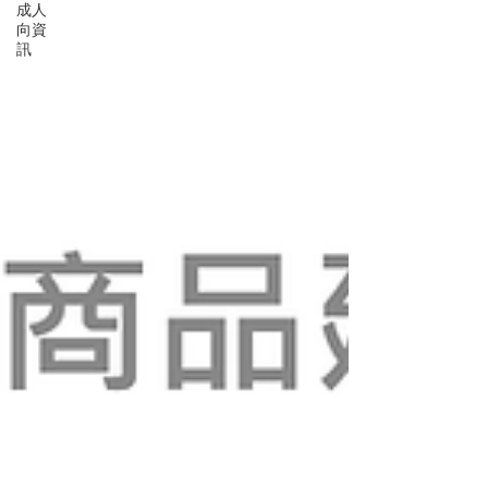
成人
向資
訊