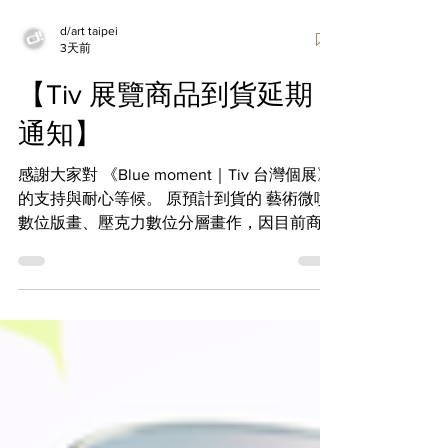
d/art taipei
3天前
【Tiv 展覽商品到貨延期
通知】
感謝大家對 《Blue moment｜Tiv 台灣個展》
的支持與耐心等候。 原預計到貨的 藝術微噴
數位版畫、壓克力數位分層畫作，因目前商品
製作流程仍在進行最終確認，出貨時程較原先
預期有所延後，因此商品到貨時間將配合調
整。 目前我們正持續與相關單位確認商品寄
送時程，預計將於 10 月底左右安排到貨。待
商品抵達後，我們將依序進行通知與出貨。
造成各位久候與不便，我們深感抱歉，也衷心
感謝大家的理解與耐心等待。 如有最新進
度，我們將第一時間於 d/art 官方社群公告。