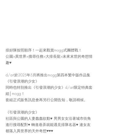
排好隊按照順序！一起來觀賞mogg式團體戰！
公園×異世界×搜尋任務×大排長龍×未來末世的奇想情
趣♥
d/art於2025年5月將推出mogg第四本繁中版作品集
《引發浪潮的少女》
同時也特別推出《引發浪潮的少女》d/art限定特典套
組│mogg！
套組正式販售訊息會再另行公開告知，敬請稍候。
《引發浪潮的少女》
社區與公園的人妻蠢蠢欲動♥ 男男女女沿著城市街角
進行搜尋配對♥ 轉進巷弄就能遇見排隊名器♥ 連女友
都落入異世界的天外奇想♥♥♥