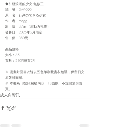
◆引發浪潮的少女 無修正
編　號：DAV-090
原　名：行列のできる少女
作　者：mogg
出　版：d/art（原動力視覺）
發售日：2025年5月預定
售　價：380元
產品規格
大小：A5 
頁數：210P(彩頁2P)
※ 漫畫封面書衣皆以五色印刷雙書衣包裝，保留日文
原版封面感。
※ 本書為18禁限制級內容，18歲以下不宜閱讀與購
買。
成人向資訊