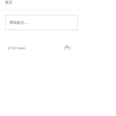
留言
撰寫留言......
【d/art線上商城限定】會
【d/art成漫】
員日♛滿百回饋點數超值
報
10倍送!!
d/art taipei
實體店鋪 &
展場
所
在 地：10
844 台北市萬華區武昌街二段14號
2樓 & 3樓（展場）
營業日期：星期三至星期日 下午 13:30-晚上
21:00
展場最終入場時間：晚上20：30
店定休日：星期一至星期二
※展場無電梯設備，需步行較陡樓梯上樓，
請行動不便者斟酌個人情況來訪參觀。
※2樓為商品販售區。
d/art 線上商城
https://www.d-art-shop.tw/
客服回覆時間：星期一至星期五10:00－晚上