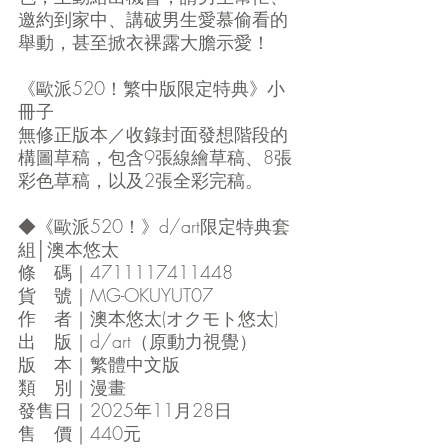
邀約到家中、講破男生愛慕偷看的
舉動，甚至掀衣裸露大膽示愛！
《歐派520！繁中版限定特典》小
冊子
無修正版本／收錄封面發想階段的
構圖草稿，包含9張線繪草稿、8張
彩色草稿，以及2張全彩完稿。
◆《歐派520！》d/art限定特典套
組│澳本悠太
條　碼｜4711117411448
貨　號｜MG-OKUYUT07
作　者｜澳本悠太(オクモト悠太)
出　版｜d/art（原動力視覺）
版　本｜繁體中文版
類　別｜漫畫
發售日｜2025年11月28日
售　價｜440元