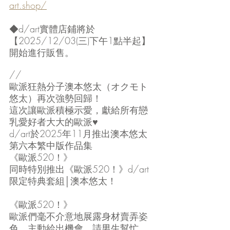
art.shop/
◆d/art實體店鋪將於
【2025/12/03(三)下午1點半起】
開始進行販售。
//
歐派狂熱分子澳本悠太（オクモト
悠太）再次強勢回歸！
這次讓歐派積極示愛，獻給所有戀
乳愛好者大大的歐派♥ 
d/art於2025年11月推出澳本悠太
第六本繁中版作品集
《歐派520！》
同時特別推出《歐派520！》d/art
限定特典套組│澳本悠太！
《歐派520！》
歐派們毫不介意地展露身材賣弄姿
色，主動給出機會，請男生幫忙、