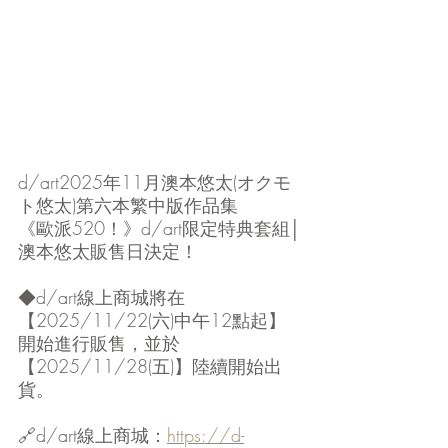
d/art2025年11月澳本悠太(オクモ
ト悠太)第六本繁中版作品集
《歐派520！》d/art限定特典套組│
澳本悠太販售日決定！
◆d/art線上商城將在
【2025/11/22(六)中午12點起】
開始進行販售，並於
【2025/11/28(五)】陸續開始出
貨。
🔗d/art線上商城：
https://d-