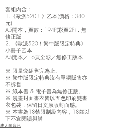
套組內含：
1.《歐派520！》乙本(價格：380
元)
A5開本，頁數：194P(彩頁2P)，無
修正版
2. 《歐派520！繁中版限定特典》
小冊子乙本
A5開本／16頁全彩／無修正版本
※ 限量套組售完為止。
※ 繁中版限定特典沒有單獨販售亦
不拆售。
※ 紙本書 & 電子書為無修正版。
※ 漫畫封面書衣皆以五色印刷雙書
衣包裝，保留日文原版封面感。
※ 本書為18禁限制級內容，18歲以
下不宜閱讀與購
成人向資訊