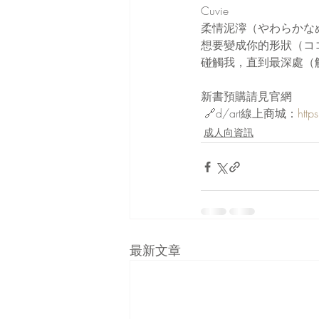
Cuvie
柔情泥濘（やわらかな
想要變成你的形狀（コ
碰觸我，直到最深處（
新書預購請見官網
 🔗d/art線上商城：
http
成人向資訊
最新文章