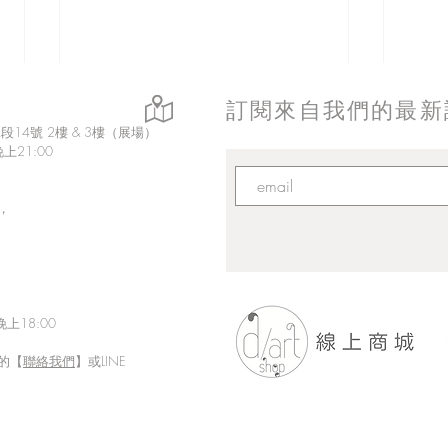
訂閱來自我們的最新
14號 2樓 & 3樓（展場）
上21:00
，
上18:00
的【
聯絡我們
】或LINE
【d
【d/art線上商城限定】會員日