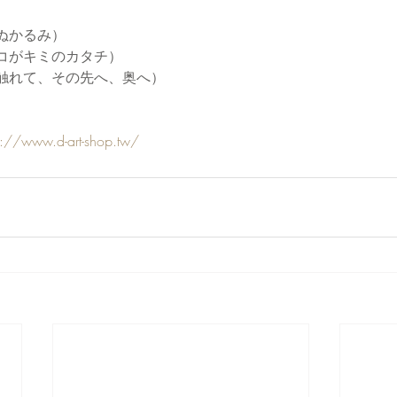
ぬかるみ）
コがキミのカタチ）
触れて、その先へ、奥へ）
s://www.d-art-shop.tw/