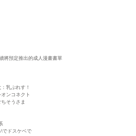
、後續將預定推出的成人漫畫書單
太：乳ぷれす！
シオンコネクト
ごちそうさま
系
Mでドスケベで