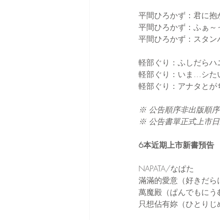
平間ひろかず：君に抱
平間ひろかず：ふぁ～
平間ひろかず：スタン
軽部ぐり：ふしだらハ
軽部ぐり：いま…シた
軽部ぐり：アナタとが
※ 公告順序非出版順序
※ 公告書單正式上市
6本近期上市新書預告
NAPATA/なぱた
滿滿的愛意（好きだら
萬魔殿（ぱんでもにう
只想佔有妳（ひとりじ