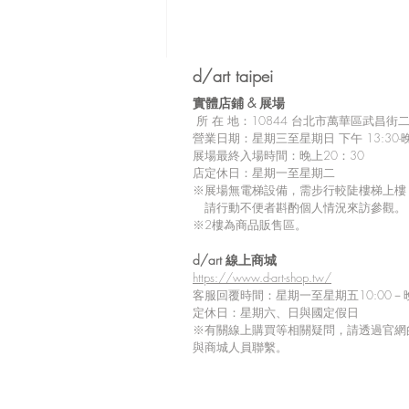
d/art taipei
實體店鋪 &
展場
所
在 地：10
844 台北市萬華區武昌街二段
營業日期：星期三至星期日 下午 13:30-晚
展場最終入場時間：晚上20：30
店定休日：星期一至星期二
※展場無電梯設備，需步行較陡樓梯上樓
請行動不便者斟酌個人情況來訪參觀。
※2樓為商品販售區。
留言
d/art 線上商城
https://www.d-art-shop.tw/
客服回覆時間：星期一至星期五10:00－晚
定休日：星期六、日與國定假日
※
有關線上購買等相關疑問，請透過官網
撰寫留言......
與商城人員聯繫。
【d/art成漫】出版販售情報