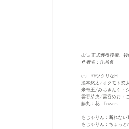
d/art正式獲得授權
作者名：作品名
utu：罪ツクリなH
澳本悠太/オクモト悠
米奇王/みちきんぐ：
雲吞芽央/雲呑めお：
藤丸：花　flowers
もじゃりん：断れない
もじゃりん：ちょっと