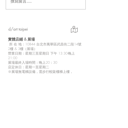
撰寫留言......
「Fusion Impact｜岩本ゼ
Ethereal｜go
ロゴ台灣初個展」展現に
紀念展【展覽資
じさんじ豐富魅力的日本
實力派畫師岩本ゼロゴ首
d/art taipei
次台灣初個展
實體店鋪 &
展場
所
在 地：10
844 台北市萬華區武昌街二段14號
2樓 & 3樓（展場）
營業日期：星期三至星期日 下午 13:30-晚上
21:00
展場最終入場時間：晚上20：30
店定休日：星期一至星期二
※展場無電梯設備，需步行較陡樓梯上樓，
請行動不便者斟酌個人情況來訪參觀。
※2樓為商品販售區。
d/art 線上商城
https://www.d-art-shop.tw/
客服回覆時間：星期一至星期五10:00－晚上
18:00
定休日：星期六、日與國定假日
※
有關線上購買等相關疑問，請透過官網的【
聯
絡我們
】或LINE
與商城人員聯繫。