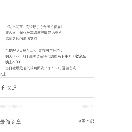
《沈水幻夢│美和野らぐ台灣初個展》
簽名會、創作分享講座已圓滿結束🎉
感謝各位的來場支持！
也提醒明日欲至d/art參觀的同好們：
明天(12/18(日)畫廊營業時間調整為
下午1:30營業至
晚上6:00
當日觀展最後入場時間為下午5:30，還請留意！
ALL
最新文章
查看全部