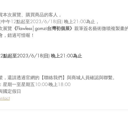
賞本次展覽、購買商品的客人，
(一)中午12點起至2023/6/18(日) 晚上21:00為止，
次展覽
《Flawless│gomzi台灣初個展》
親筆簽名藝術微噴複製畫
會，錯過可惜喔！
12點起至2023/6/18(日) 晚上21:00為止  
繫，還請透過官網的【聯絡我們】與商城人員確認與聯繫。
期一至星期五10:00-晚上18:00
與國定假日
ntact