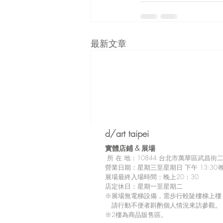
最新文章
d/art taipei
實體店鋪 &
展場
所
在 地：10
844 台北市萬華區武昌街二段
營業日期：星期三至星期日 下午 13:30-晚
展場最終入場時間：晚上20：30
店定休日：星期一至星期二
※展場無電梯設備，需步行較陡樓梯上樓
請行動不便者斟酌個人情況來訪參觀。
※2樓為商品販售區。