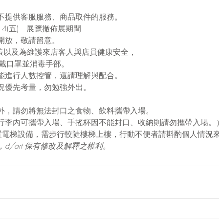
不提供客服服務、商品取件的服務。
4/14(五)　展覽撤佈展期間
開放，敬請留意。
疫政策以及為維護來店客人與店員健康安全，
程配戴口罩並消毒手部。
能進行人數控管，還請理解與配合。
況優先考量，勿勉強外出。
。
外，請勿將無法封口之食物、飲料攜帶入場。
行李內可攜帶入場、手搖杯因不能封口、收納則請勿攜帶入場。
置電梯設備，需步行較陡樓梯上樓，行動不便者請斟酌個人情況
d/art 保有修改及解釋之權利。