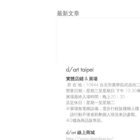
最新文章
d/art taipei
實體店鋪 &
展場
所
在 地：10
844 台北市萬華區武昌街二段
營業日期：星期三至星期日 下午 13:30-晚
展場最終入場時間：晚上20：30
店定休日：星期一至星期二
※展場無電梯設備，需步行較陡樓梯上樓
請行動不便者斟酌個人情況來訪參觀。
※2樓為商品販售區。
留言
d/art 線上商城
https://www.d-art-shop.tw/