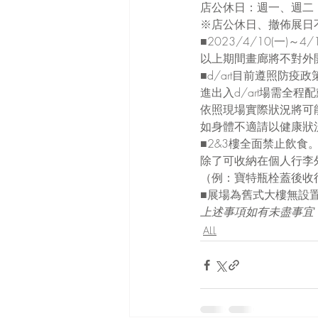
店公休日：週一、週二
※店公休日、撤佈展日
■2023/4/10(一)～
以上期間畫廊將不對外
■d/art目前遵照防
進出入d/art場需全
依照現場實際狀況將可
如身體不適請以健康狀
■2&3樓全面禁止飲食
除了可收納在個人行李
（例：寶特瓶栓蓋後收
■展場為舊式大樓無設
上述事項如有未盡事宜，
ALL