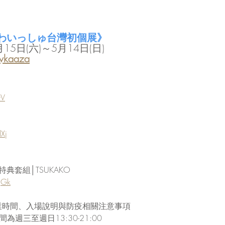
nd│わいっしゅ台灣初個展》
15日(六)～5月14日(日)
/vkaaza
rV
Xj
特典套組│TSUKAKO
gGk
業時間、入場說明與防疫相關注意事項
週三至週日13:30-21:00