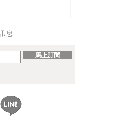
訊息
馬上訂閱
ereal｜gomzi畫集出版紀念
展覽資訊整理】