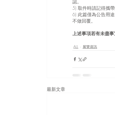
認。
5) 取件時請記得
6) 此篇僅為公告
不做回覆。
上述事項若有未盡事宜
ALL
展覽資訊
最新文章