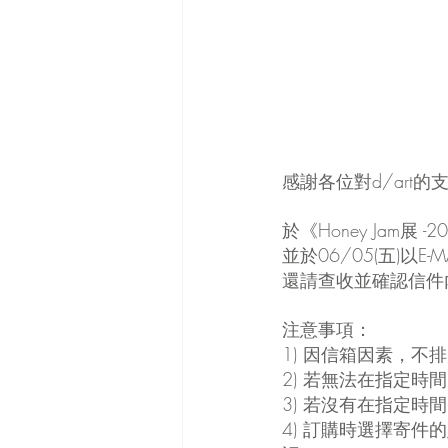
感謝各位對d/art
於《Honey Jam
並於06/05(五)
還請查收並確認信件
注意事項：
1) 因信箱因素，
2) 若無法在指定
3) 若沒有在指定
4) 訂購時選擇寄