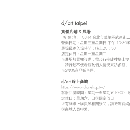
d/art taipei
實體店鋪 &
展場
所
在 地：10
844 台北市萬華區武昌街二段
營業日期：星期三至星期日 下午 13:30-晚
展場最終入場時間：晚上20：30
店定休日：星期一至星期二
※展場無電梯設備，需步行較陡樓梯上樓
請行動不便者斟酌個人情況來訪參觀。
※2樓為商品販售區。
留言
d/art 線上商城
https://www.d-art-shop.tw/
客服回覆時間：星期一至星期五10:00－晚
定休日：星期六、日與國定假日
※
有關線上購買等相關疑問，請透過官網
撰寫留言......
與商城人員聯繫。
【Tiv 展覽商品到貨延期通
知】