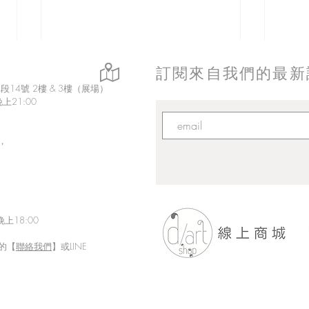
訂閱來自我們的最新
14號 2樓 & 3樓（展場）
上21:00
，
上18:00
的【
聯絡我們
】或LINE
「Fusion Impact｜岩本ゼロゴ
Eth
台灣初個展」展現にじさんじ
展【