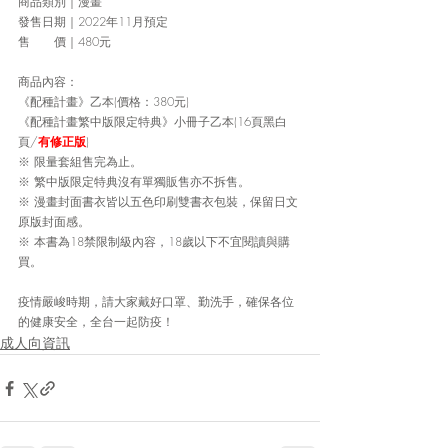
商品類別｜漫畫
發售日期｜2022年11月預定
售　　價｜480元
商品內容：
《配種計畫》乙本(價格：380元)
《配種計畫繁中版限定特典》小冊子乙本(16頁黑白
頁/
有修正版
)
※ 限量套組售完為止。
※ 繁中版限定特典沒有單獨販售亦不拆售。
※ 漫畫封面書衣皆以五色印刷雙書衣包裝，保留日文
原版封面感。
※ 本書為18禁限制級內容，18歲以下不宜閱讀與購
買。
疫情嚴峻時期，請大家戴好口罩、勤洗手，確保各位
的健康安全，全台一起防疫！
成人向資訊