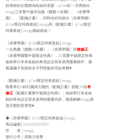
好身材的女體廣為粉絲所喜愛，d/art於11月將推出
mogg三本繁中版作品集《雞雞☆珍藏》、《赤裸學
園》、《配種計畫》，同時也特別推出《赤裸學園》
d/art限定特典套組│mogg與《配種計畫》d/art限定
特典套組│mogg兩組套組！
《赤裸學園》d/art限定特典套組│mogg
一次典藏《雞雞☆珍藏》、《赤裸學園》與
無修正
《赤裸學園繁中版限定特典》，32頁繁中版限定特典
收錄單行本未收錄的角色設定與未使用廢棄稿件，滿
載滿腦子色慾的女子們色氣的淫欲肉體♥
《配種計畫》d/art限定特典套組│mogg
觀看奇幻×科幻腦洞大開的《配種計畫》搭配16頁
有
修正
《配種計畫繁中版限定特典》，收錄單行本未收
錄的角色設定與未使用的廢棄內容，徹底瞭解mogg異
想天開的世界吧♥
◆《赤裸學園》d/art限定特典套組│mogg
商品編號│MG-MOGGT01
作　　者｜mogg
發行公司｜原動力視覺