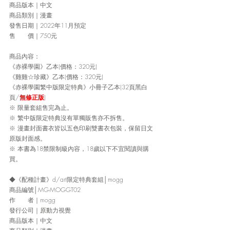
商品版本｜中文
商品類別｜漫畫
發售日期｜2022年11月預定
售　　價｜750元
商品內容：
《赤裸學園》乙本(價格：320元)
《雞雞☆珍藏》乙本(價格：320元)
《赤裸學園繁中版限定特典》小冊子乙本(32頁黑白
頁/
無修正版
)
※ 限量套組售完為止。
※ 繁中版限定特典沒有單獨販售亦不拆售。
※ 漫畫封面書衣皆以五色印刷雙書衣包裝，保留日文
原版封面感。
※ 本書為18禁限制級內容，18歲以下不宜閱讀與購
買。
◆《配種計畫》d/art限定特典套組│mogg
商品編號│MG-MOGGT02
作　　者｜mogg
發行公司｜原動力視覺
商品版本｜中文