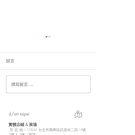
留言
撰寫留言......
【d/art線上商城限定】會
【d/art成漫】
員日♛滿百回饋點數超值
報
10倍送!!
d/art taipei
實體店鋪 &
展場
所
在 地：10
844 台北市萬華區武昌街二段14號
2樓 & 3樓（展場）