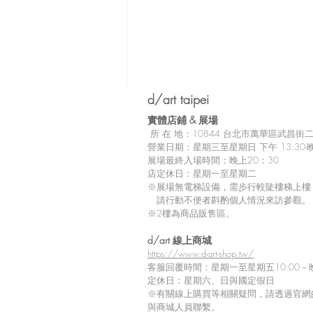
d/art taipei
實體店鋪 &
展場
所
在 地：10
844 台北市萬華區武昌街二段
營業日期：星期三至星期日 下午 13:30-晚
展場最終入場時間：晚上20：30
店定休日：星期一至星期二
※展場無電梯設備，需步行較陡樓梯上樓
請行動不便者斟酌個人情況來訪參觀。
※2樓為商品販售區。
留言
d/art 線上商城
https://www.d-art-shop.tw/
客服回覆時間：星期一至星期五10:00－晚
定休日：星期六、日與國定假日
※
有關線上購買等相關疑問，請透過官網
撰寫留言......
與商城人員聯繫。