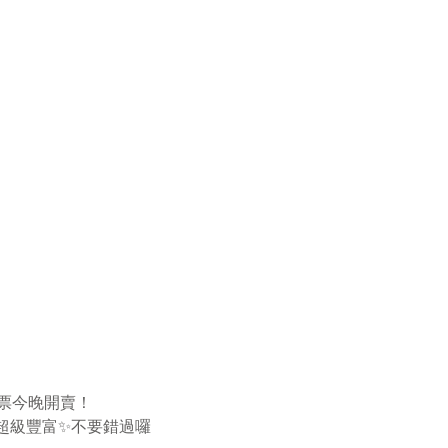
售票今晚開賣！
超級豐富✨不要錯過囉