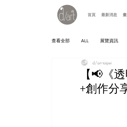
首頁
最新消息
畫
查看全部
ALL
展覽資訊
d/art taipei
【📢《
+創作分