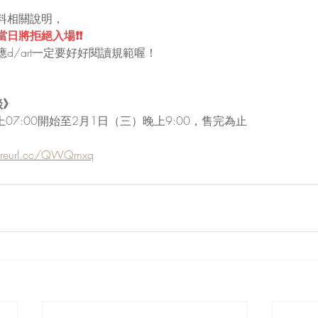
料相關說明，
日將拒絕入場❗❗
d/art一定要好好閱讀規範喔！
談》
晚上07:00開始至2月1日（三）晚上9:00，售完為止
//reurl.cc/QWQmxq