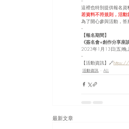
--
這裡也特別提供報名資
若資料不符規則，活動當
為了開心參與活動，答應
--
【報名期間】
《簽名會+創作分享座
2023年1月13日(五)
--
【活動資訊】🔗
https:
活動資訊
ALL
最新文章