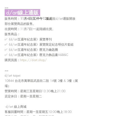
==
 d/art線上通販 
販售時間：
11月4日(五)中午12點起
在d/art通販開放
部分展覽商品的販售。
出貨時間：11月7日(一)起陸續出貨。
販售商品：
✅《d/art五週年紀念展》展覽專刊
✅《d/art五週年紀念展》展覽限定紀念明信片套組
✅《d/art五週年紀念展》壓克力鑰匙圈
✅《d/art五週年紀念展》壓克力飾品畫A&B&C
購買頁面：
https://d-art.shop/
==
d/art taipei
10844 台北市萬華區武昌街二段 14號 2樓 & 3樓（展
場）
營業時間：星期三至星期日13:30-晚上21:00
店定休日：星期一至星期二
 d/art 線上商城
客服回覆時間：星期一至星期五10:00-晚上18:00