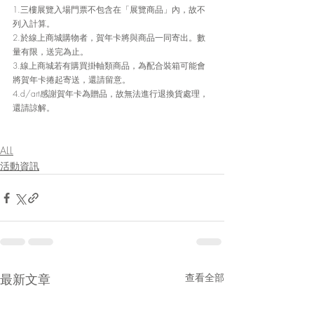
1.三樓展覽入場門票不包含在「展覽商品」內，故不
列入計算。
2.於線上商城購物者，賀年卡將與商品一同寄出。數
量有限，送完為止。
3.線上商城若有購買掛軸類商品，為配合裝箱可能會
將賀年卡捲起寄送，還請留意。
4.d/art感謝賀年卡為贈品，故無法進行退換貨處理，
還請諒解。
ALL
活動資訊
最新文章
查看全部