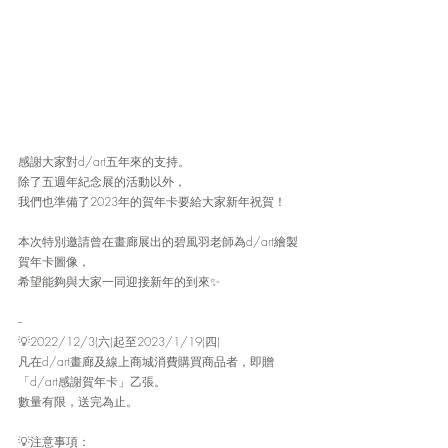
感謝大家對d/art五年來的支持。
除了五週年紀念展的活動以外，
我們也準備了2023年的賀年卡要給大家新年祝賀！
本次特別邀請曾在畫廊展出的碧風羽老師為d/art繪製
賀年卡圖像，
希望能夠與大家一同迎接新年的到來✨
--
💡2022/12/3(六)起至2023/1/19(四)
凡在d/art畫廊及線上商城消費購買商品者，即贈
「d/art感謝賀年卡」乙張。
數量有限，送完為止。
💡注意事項：