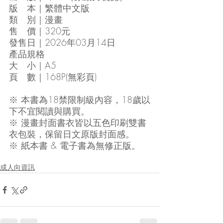
版　本｜繁體中文版
類　別｜漫畫
售　價｜320元
發售日｜2026年03月14日
產品規格
大　小｜A5
頁　數｜168P(無彩頁)
※ 本書為18禁限制級內容，18歲以
下不宜閱讀與購買。
※ 漫畫封面書衣皆以五色印刷雙書
衣包裝，保留日文原版封面感。
※ 紙本書 & 電子書為無修正版。
成人向資訊