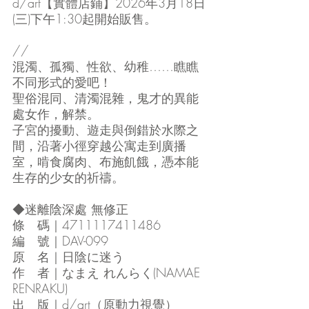
d/art【實體店鋪】2026年3月18日
(三)下午1:30起開始販售。
//
混濁、孤獨、性欲、幼稚……瞧瞧
不同形式的愛吧！
聖俗混同、清濁混雜，鬼才的異能
處女作，解禁。
子宮的擾動、遊走與倒錯於水際之
間，沿著小徑穿越公寓走到廣播
室，啃食腐肉、布施飢餓，憑本能
生存的少女的祈禱。
◆迷離陰深處 無修正
條　碼｜4711117411486
編　號｜DAV-099
原　名｜日陰に迷う
作　者｜なまえ れんらく(NAMAE 
RENRAKU)
出　版｜d/art（原動力視覺）