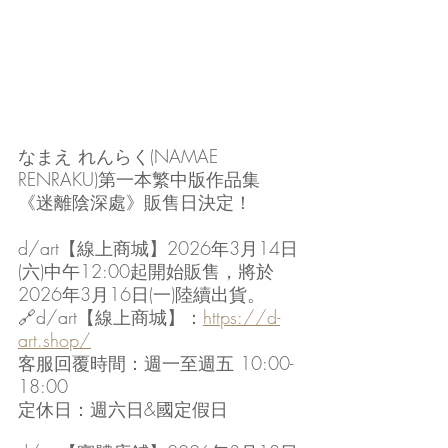
なまえ れんらく(NAMAE 
RENRAKU)第一本繁中版作品集
《
迷離陰深處
》販售日決定！
d/art【線上商城】2026年3月14日
(六)中午12:00起開始販售，將於
2026年3月16日(一)陸續出貨。
🔗d/art【線上商城】：
https://d-
art.shop/
客服回覆時間：週一至週五 10:00-
18:00
定休日：週六日&國定假日