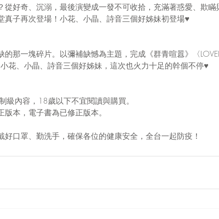
？從好奇、沉溺，最後演變成一發不可收拾，充滿著惑愛、欺瞞
堂真子再次登場！小花、小晶、詩音三個好姊妹初登場♥️
的那一塊碎片。以彌補缺憾為主題，完成《群青喧囂》〈LOVE
號，小花、小晶、詩音三個好姊妹，這次也火力十足的幹個不停♥️
限制級內容，18歲以下不宜閱讀與購買。
正版本，電子書為已修正版本。
戴好口罩、勤洗手，確保各位的健康安全，全台一起防疫！