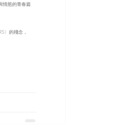
與情慾的青春篇
RS〉的殘念，