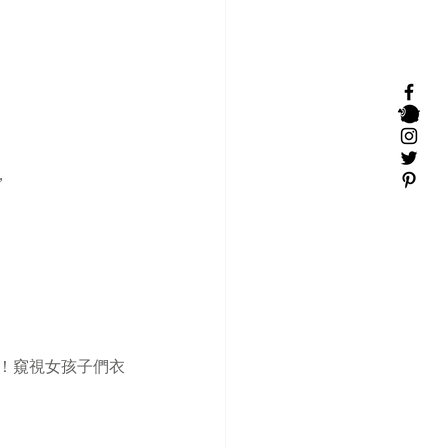
，
密！窺視女孩子們衣