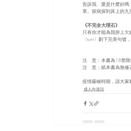
告訴我…愛是什麼好嗎
章。探病探到床上的九
《不完全大理石》
只有你才能為我拼上欠缺
〈turn〉劃下完美句
注　意：本書為18禁
注　意：紙本書為無修
疫情嚴峻時期，請大家
成人向資訊