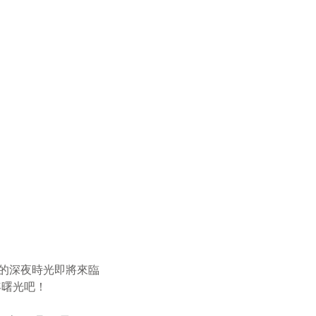
rt的深夜時光即將來臨
年曙光吧！