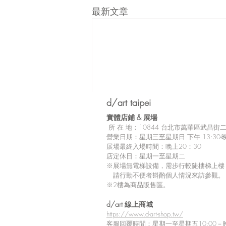
最新文章
d/art taipei
實體店鋪 &
展場
所
在 地：10
844 台北市萬華區武昌街二段
營業日期：星期三至星期日 下午 13:30-晚
展場最終入場時間：晚上20：30
店定休日：星期一至星期二
※展場無電梯設備，需步行較陡樓梯上樓
請行動不便者斟酌個人情況來訪參觀。
※2樓為商品販售區。
留言
d/art 線上商城
https://www.d-art-shop.tw/
客服回覆時間：星期一至星期五10:00－晚