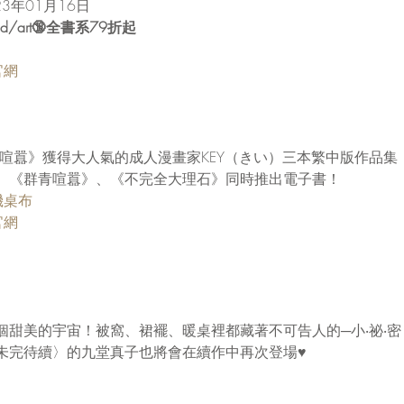
23年01月16日
d/art🔞全書系79折起
官網
《群青喧囂》獲得大人氣的成人漫畫家KEY（きい）三本繁中版作品集
、《群青喧囂》、《不完全大理石》同時推出電子書！
機桌布
官網
個甜美的宇宙！被窩、裙襬、暖桌裡都藏著不可告人的─小‧祕‧
未完待續〉的九堂真子也將會在續作中再次登場♥️