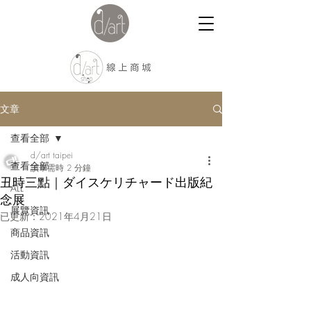
文章
查看全部
d/art taipei
查看全部
讀畢需時 2 分鐘
丑時三點｜ダイスケリチャード出版紀
ALL
念展
展覽資訊
已更新：
2021年4月21日
商品資訊
活動資訊
成人向資訊