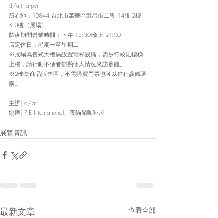
d/art taipei
所在地：10844 台北市萬華區武昌街二段 14號 2樓 
& 3樓（展場）
防疫期間營業時間：下午 13:30-晚上 21:00
店定休日：星期一至星期二
※展場為舊式大樓無設置電梯設備，需步行較陡樓梯
上樓，請行動不便者斟酌個人情況來訪參觀。
※2樓為商品販售區，不需購買門票也可以進行參觀選
購。
主辦│d/art
協辦│PIE International、夜貓館咖啡屋
展覽資訊
最新文章
查看全部