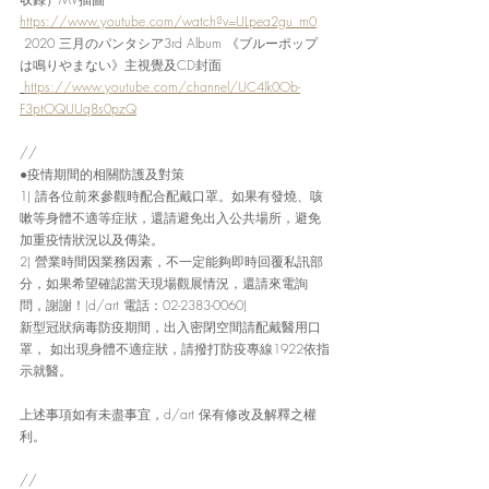
https://www.youtube.com/watch?v=ULpea2gu_m0
 2020 三月のパンタシア3rd Album 《ブルーポップ
は鳴りやまない》主視覺及CD封面
https://www.youtube.com/channel/UC4lk0Ob-
F3ptOQUUq8s0pzQ
//
●疫情期間的相關防護及對策
1) 請各位前來參觀時配合配戴口罩。如果有發燒、咳
嗽等身體不適等症狀，還請避免出入公共場所，避免
加重疫情狀況以及傳染。
2) 營業時間因業務因素，不一定能夠即時回覆私訊部
分，如果希望確認當天現場觀展情況，還請來電詢
問，謝謝！(d/art 電話：02-2383-0060)
新型冠狀病毒防疫期間，出入密閉空間請配戴醫用口
罩， 如出現身體不適症狀，請撥打防疫專線1922依指
示就醫。
上述事項如有未盡事宜，d/art 保有修改及解釋之權
利。
//