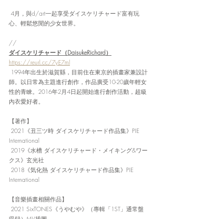
 4月，與d/art一起享受ダイスケリチャード富有玩
心、輕鬆悠閒的少女世界。
//
ダイスケリチャード（DaisukeRichard）
https://reurl.cc/7yE7ml
 1994年出生於滋賀縣，目前住在東京的插畫家兼設計
師。以日常為主題進行創作，作品廣受10-20歲年輕女
性的青睞。2016年2月4日起開始進行創作活動，超級
內衣愛好者。
【著作】
 2021《丑三ツ時 ダイスケリチャード作品集》PIE 
International
 2019《水槽 ダイスケリチャード・メイキング&ワー
クス》玄光社
 2018《気化熱 ダイスケリチャード作品集》PIE 
International
【音樂插畫相關作品】
 2021 SixTONES《うやむや》（專輯「1ST」通常盤
収録）MV插圖