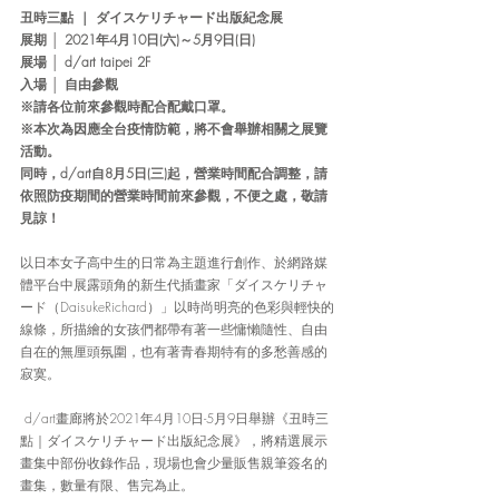
丑時三點 ｜ ダイスケリチャード出版紀念展
展期 │ 2021年4月10日(六)～5月9日(日)
展場 │ d/art taipei 2F
入場 │ 自由參觀
※請各位前來參觀時配合配戴口罩。
※本次為因應全台疫情防範，將不會舉辦相關之展覽
活動。
同時，d/art自8月5日(三)起，營業時間配合調整，請
依照防疫期間的營業時間前來參觀，不便之處，敬請
見諒！
以日本女子高中生的日常為主題進行創作、於網路媒
體平台中展露頭角的新生代插畫家「ダイスケリチャ
ード（DaisukeRichard）」以時尚明亮的色彩與輕快的
線條，所描繪的女孩們都帶有著一些慵懶隨性、自由
自在的無厘頭氛圍，也有著青春期特有的多愁善感的
寂寞。
 d/art畫廊將於2021年4月10日-5月9日舉辦《丑時三
點｜ダイスケリチャード出版紀念展》，將精選展示
畫集中部份收錄作品，現場也會少量販售親筆簽名的
畫集，數量有限、售完為止。