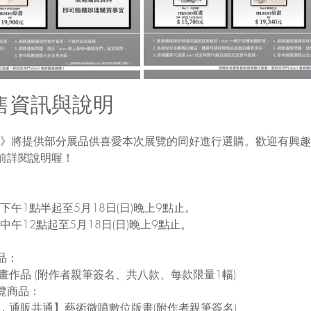
售資訊與說明
o個展》將提供部分展品供喜愛本次展覽的同好進行選購。歡迎有興
前詳閱說明喔！
)下午1點半起至5月18日(日)晚上9點止。
)中午12點起至5月18日(日)晚上9點止。
品：
畫作品 (附作者親筆簽名、共八款、每款限量1幅)
覽商品：
．通販共通】藝術微噴數位版畫(附作者親筆簽名)