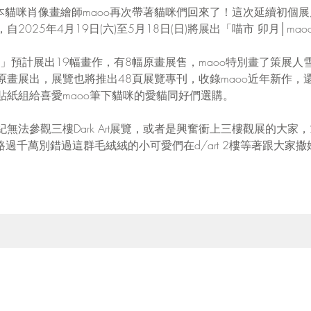
的日本貓咪肖像畫繪師maoo再次帶著貓咪們回來了！這次延續初個
2025年4月19日(六)至5月18日(日)將展出「喵市 卯月│ma
個展」預計展出19幅畫作，有8幅原畫展售，maoo特別畫了策展
原畫展出，展覽也將推出48頁展覽專刊，收錄maoo近年新作，
貼紙組給喜愛maoo筆下貓咪的愛貓同好們選購。
法參觀三樓Dark Art展覽，或者是興奮衝上三樓觀展的大家，2
走過路過千萬別錯過這群毛絨絨的小可愛們在d/art 2樓等著跟大家撒
作者簡介	