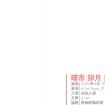
喵市 卯月｜
展期│2025年4月19
展場│d/art Taipei 2F
入場│自由入場
主辦│d/art 
協辦│夜貓館咖啡屋