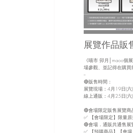
展覽作品販
《喵市 卯月│mao
場參觀、並記得在購買
--
🔴販售時間： 
展覽現場：4月19日(六
線上通販：4月25日(六
🔴會場限定販售展覽商
✅ 【會場限定】限量原
🔴會場．通販共通售展
✅ 【預購商品】【會場