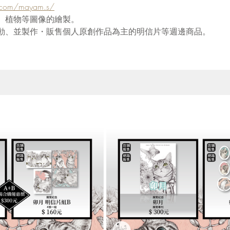
m.com/mayam.s/
、植物等圖像的繪製。
動、並製作・販售個人原創作品為主的明信片等週邊商品。