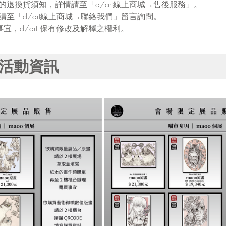
品的退換貨須知，詳情請至「d/art線上商城→售後服務」。
，請至「d/art線上商城→聯絡我們」留言詢問。
事宜，d/art 保有修改及解釋之權利。
活動資訊