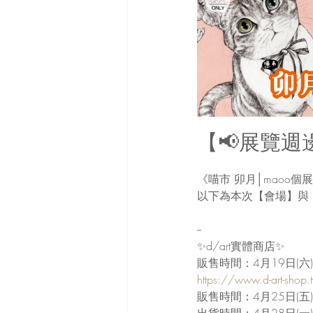
【📢展覽週
《
喵市 卯月│maoo個展
以下為本次【會場】與
--
✨d/art實體商店✨
販售時間：4月19日(六
https://www.d-art-shop.
販售時間：4月25日(五
出貨時間：4月28日(一