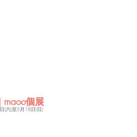
maoo個展
日(六)至
5月18日
(日)