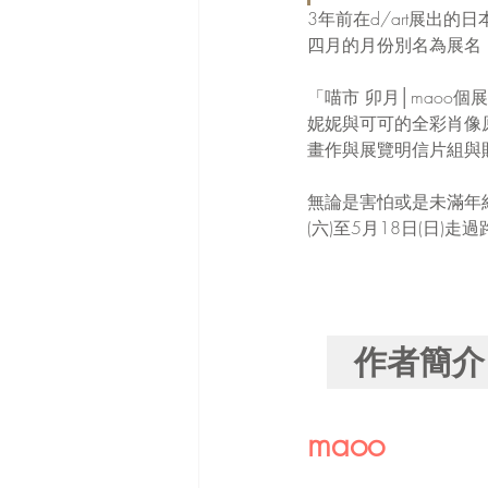
3年前在d/art展出
四月的月份別名為展名，自
「喵市 卯月│maoo
妮妮與可可的全彩肖像
畫作與展覽明信片組與
無論是害怕或是未滿年紀無
(六)至5月18日(日)
maoo