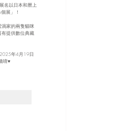
展展名以日本和曆上
oo個展」！
人雪渦家的兩隻貓咪
還有提供數位典藏
025年4月19日
嬌唷♥