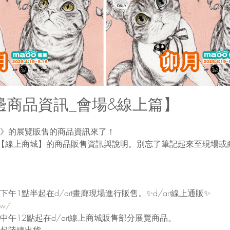
邊商品資訊_會場&線上篇】
》的展覽販售的商品資訊來了！
【線上商城】的商品販售資訊與說明。別忘了筆記起來至現場或
)下午1點半起在d/art畫廊現場進行販售。✨d/art線上通販✨
tw/
)中午12點起在d/art線上商城販售部分展覽商品。
)起陸續出貨。