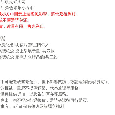
品  收納式掛勾
品  角色印象小方巾
象小方巾
因受上週颱風影響，將會延後到貨。
成不便還請包涵。
貨，數量有限、售完為止。
品】
展覽紀念 明信片套組(四張入)
覽紀念 桌上型展示畫 (共四款)
展覽紀念 壓克力立牌吊飾(共三款)
運送途中可能造成些微傷損、但不影響閱讀，敬請理解後再行購買。
消費者的權益，畫廊不提供預留、代為處理等服務。
供大量購買提供折扣、以及告知庫存等服務。
品一但售出，恕不得進行退換貨，還請確認後再行購買。
未盡事宜，d/art 保有修改及解釋之權利。