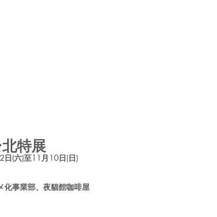
台北特展
2日(六)至11月10日(日)
メ化事業部、夜貓館咖啡屋