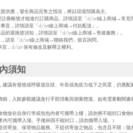
少量現貨供應，發生商品完售之情況，將以現場預購為主。
上商城需要註冊帳號才能進行訂購商品。詳情請至「d/art線上商城→常
配送事宜，詳情請至「d/art線上商城→付款配送」。
與商品的退換貨須知，詳情請至「d/art線上商城→售後服務」。
問題，請至「d/art線上商城→聯絡我們」留言詢問。
事宜，d/art 保有修改及解釋之權利。
館內須知
間，建議有發燒或呼吸道症狀、年長或免疫力低下之民眾，仍應配
毒酒精，入館參觀建議進行手部消毒與測量體溫。如有需要翻閱書
將食物放在自身行李或包包內者可攜帶上樓，請勿將不能封口食物
李內可攜帶入場。手搖杯因不能封口，請勿攜帶入場。）
不提供寄放、保管物品服務。不提供寄放之物品，包含且不限：隨