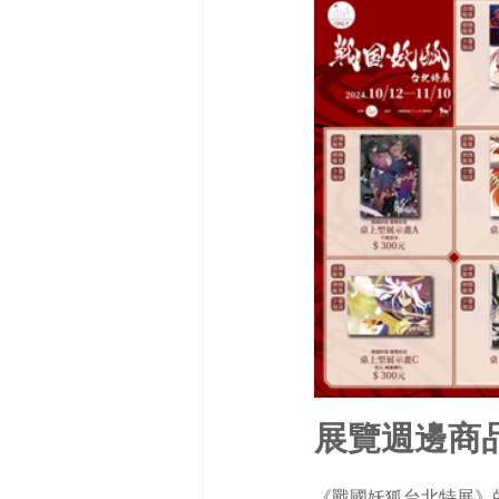
展覽週邊商
《戰國妖狐台北特展》