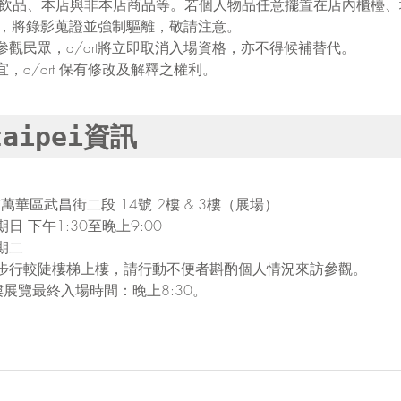
與飲品、本店與非本店商品等。若個人物品任意擺置在店內櫃檯
從者，將錄影蒐證並強制驅離，敬請注意。
觀民眾，d/art將立即取消入場資格，亦不得候補替代。
，d/art 保有修改及解釋之權利。
taipei資訊
市萬華區武昌街二段 14號 2樓 & 3樓（展場）
 下午1:30至晚上9:00
期二
步行較陡樓梯上樓，請行動不便者斟酌個人情況來訪參觀。
展覽最終入場時間：晚上8:30。