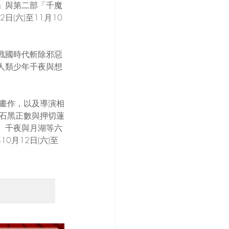
」與第二部「千魔
日(六)至11月10
戰國時代斬除邪惡
人類少年千夜與想
選畫作，以及導演相
家石黑正數與押切蓮
、千夜與月湖等六
月12日(六)至