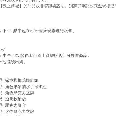
【線上商城】的商品販售資訊與說明。別忘了筆記起來至現場或
六)下午1點半起在d/art畫廊現場進行販售。
tw/
五)中午12點起在d/art線上商城販售部分展覽商品。
一)起陸續出貨。
品  徽章和梅花胸針組
品  角色形象的水引吊飾組
品  角色壓克力立牌
品  透明收納袋
品  壓克力御守
品  迷你壓克力立牌