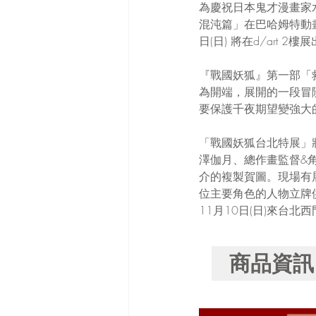
為慶祝日本鬼才漫畫家
混沌篇」在巴哈姆特動畫瘋
日(日) 將在d/art 
『戰國妖狐』第一部「
為開端，展開的一段冒
要保護千夜期望變強大
「戰國妖狐台北特展」
澤伽月、總作畫監督&
介的複製賀圖。現場有
位主要角色的人物立牌供
11月10日(日)來台北
商品資訊