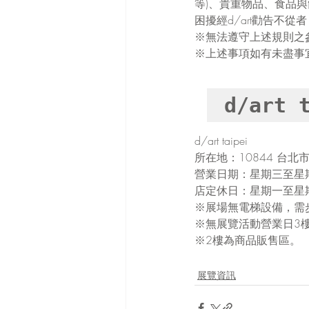
等)、貴重物品、食品
困擾經d/art勸告不
※無法遵守上述規則之參
※上述事項如有未盡事宜
d/art 
d/art taipei
所在地：10844 台北
營業日期：星期三至星期日
店定休日：星期一至星
※展場無電梯設備，需
※無展覽活動營業日3樓
※2樓為商品販售區。
展覽資訊