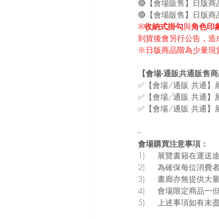
🔴【會場販售】日版商
🔴【會場販售】日版商
※
收納式掛勾
與
角色印
到貨後會另行公告，造
※日版商品階為少量現
【會場‧通販共通販售商
✅【會場/通販 共通】
✅【會場/通販 共通】展
✅【會場/通販 共通】
--
會場購買注意事項：
1)	展覽書籍在
2)	為確保每位
3)	畫廊亦無提
4)	會場限定商
5)	上述事項如有