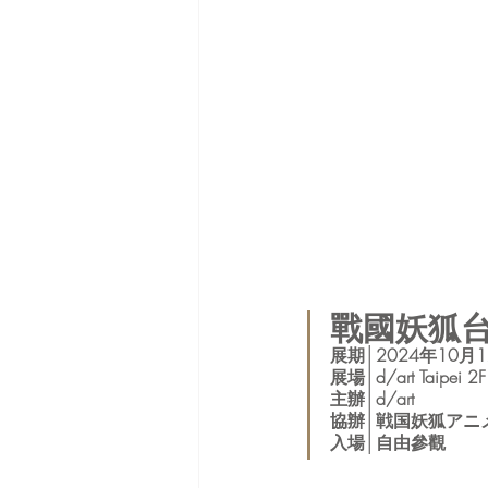
戰國妖狐
展期│2024年10月1
展場│d/art Taipei 2F
主辦│d/art
協辦│戦国妖狐アニ
入場│自由參觀