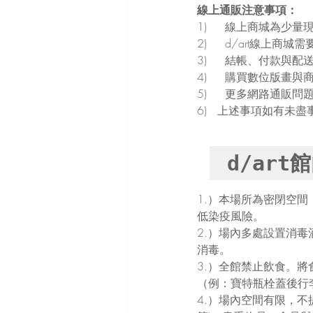
線上通販注意事項：
1)	線上商城為
2)	d/art線
3)	結帳、付款與
4)	購買數位版畫
5)	更多網路通販
6)   上述事項如有未盡
d/art
1.）本場所為密閉空
低染疫風險。
2.）場內多處設置消
消毒。
3.）全館禁止飲食。
（例：寶特瓶栓蓋後行
4.）場內空間有限，