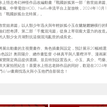
水上悟志奇幻神怪作品改編動畫『戰國妖狐第一部「救世姐弟篇
、中華電信MOD、Netflix串流平台上架放映，2024年10月12
2樓展出「戰國妖狐台北特展」。
救世姐弟篇」以人類少年迅火與年輕妖狐小玉在魑魅魍魎橫行的
險幻想奇譚。第二部「千魔混沌篇」從身上寄宿龐大靈力的改造
的人類少女月湖對抗這個混沌亂世的成長史。
將展出動畫的主視覺畫作、角色插畫與設定，預計展示20幅精
角色設計 奥田陽介、總作畫監督 小林真平與八重樫洋平、漫画
展覽限定商品提供選購。並且特別設置迅火、小玉、真介、芍藥
大家拍照紀念！喜愛水上悟志老師作品的同好，歡迎在2024年10
西門d/art畫廊找迅火與小玉他們合影留念！ 