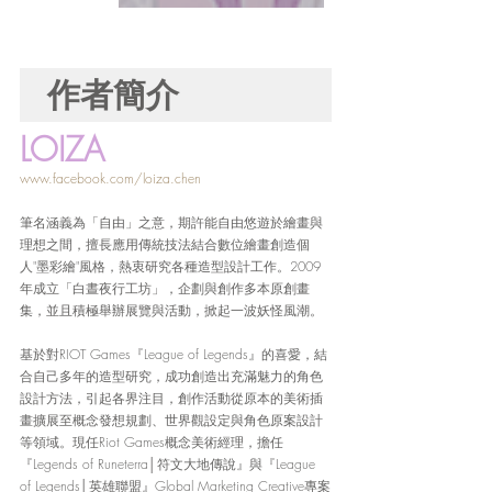
作者簡介
LOIZA
www.facebook.com/loiza.chen
筆名涵義為「自由」之意，期許能自由悠遊於繪畫與
理想之間，擅長應用傳統技法結合數位繪畫創造個
人"墨彩繪"風格，熱衷研究各種造型設計工作。2009
年成立「白晝夜行工坊」，企劃與創作多本原創畫
集，並且積極舉辦展覽與活動，掀起一波妖怪風潮。
基於對RIOT Games『League of Legends』的喜愛，結
合自己多年的造型研究，成功創造出充滿魅力的角色
設計方法，引起各界注目，創作活動從原本的美術插
畫擴展至概念發想規劃、世界觀設定與角色原案設計
等領域。現任Riot Games概念美術經理，擔任
『Legends of Runeterra│符文大地傳說』與『League 
of Legends│英雄聯盟』Global Marketing Creative專案