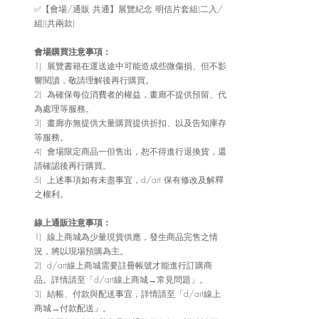
✅【會場/通販 共通】展覽紀念 明信片套組(二入/
組)(共兩款)
會場購買注意事項：
1)  展覽書籍在運送途中可能造成些微傷損、但不影
響閱讀，敬請理解後再行購買。
2)  為確保每位消費者的權益，畫廊不提供預留、代
為處理等服務。
3)  畫廊亦無提供大量購買提供折扣、以及告知庫存
等服務。
4)  會場限定商品一但售出，恕不得進行退換貨，還
請確認後再行購買。
5)  上述事項如有未盡事宜，d/art 保有修改及解釋
之權利。
線上通販注意事項：
1)  線上商城為少量現貨供應，發生商品完售之情
況，將以現場預購為主。
2)  d/art線上商城需要註冊帳號才能進行訂購商
品。詳情請至「d/art線上商城→常見問題」。
3)  結帳、付款與配送事宜，詳情請至「d/art線上
商城→付款配送」。