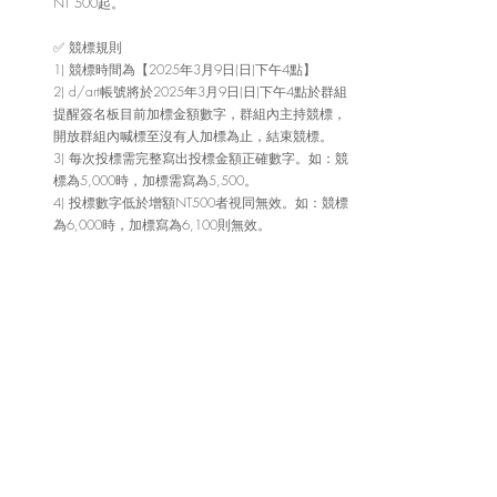
NT 500起。
✅ 競標規則
1) 競標時間為【2025年3月9日(日)下午4點】 
2) d/art帳號將於2025年3月9日(日)下午4點於群組
提醒簽名板目前加標金額數字，群組內主持競標，
開放群組內喊標至沒有人加標為止，結束競標。 
3) 每次投標需完整寫出投標金額正確數字。如：競
標為5,000時，加標需寫為5,500。 
4) 投標數字低於增額NT500者視同無效。如：競標
為6,000時，加標寫為6,100則無效。 
5) 若投標數字有重複，以優先投標者為準。
✅ 得標手續
1) d/art將於2025年3月9日(日)晚上8點後會以電子
郵件聯絡得標者進行付款手續。得標者需於3月12
日(三)前回覆該得標信件。 
2) 得標者須在2025年3月9日(日) – 3月16日(日)期間
內至畫廊完成付款（現金、信用卡ATM匯款皆
可）。由於3/10-3/14公休及撤佈展，僅開放ATM
匯款，如需現金與信用卡支付者，還請於3/9當天
或是3/15-16到店完成付款手續。
3) 若期限內無回覆信件或是未完成付款者將視為自