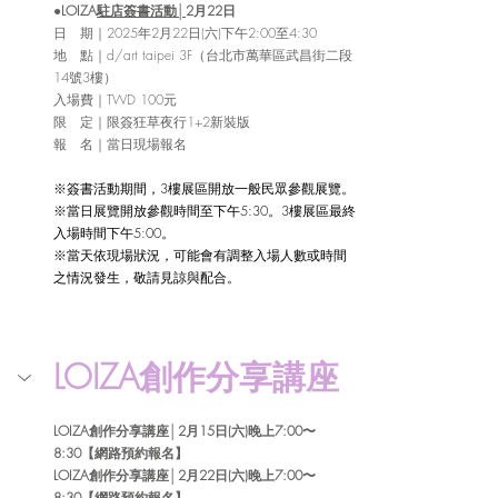
●
LOIZA
駐店簽書活動│
2月22日
日　期｜2025年2月22日(六)下午2:00至4:30
地　點｜d/art taipei 3F（台北市萬華區武昌街二段
14號3樓）
入場費｜TWD 100元
限　定｜限簽狂草夜行1+2新裝版
報　名｜當日現場報名
※簽書活動期間，3樓展區開放一般民眾參觀展覽。
※當日展覽開放參觀時間至下午5:30。3樓展區最終
入場時間下午5:00。
※當天依現場狀況，可能會有調整入場人數或時間
之情況發生，敬請見諒與配合。
LOIZA創作分享講座
LOIZA創作分享講座│2月15日(六)晚上7:00〜
8:30【網路預約報名】
LOIZA創作分享講座│2月22日(六)晚上7:00〜
8:30【網路預約報名】