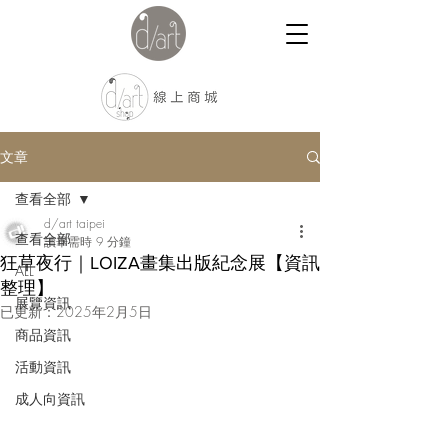
文章
查看全部
d/art taipei
查看全部
讀畢需時 9 分鐘
狂草夜行｜LOIZA畫集出版紀念展【資訊
ALL
整理】
展覽資訊
已更新：
2025年2月5日
商品資訊
活動資訊
成人向資訊