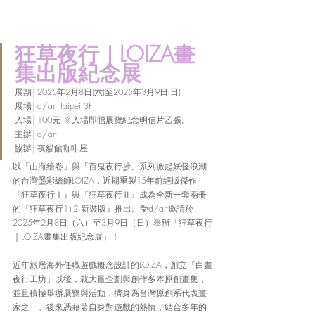
狂草夜行｜LOIZA畫
集出版紀念展
展期│2025年2月8日(六)至2025年3月9日(日)
展場│d/art Taipei 3F
入場│100元 ※入場即贈展覽紀念明信片乙張。
主辦│d/art 
協辦│夜貓館咖啡屋
以「山海繪卷」與「百鬼夜行抄」系列掀起妖怪浪潮
的台灣墨彩繪師LOIZA，近期重製15年前絕版傑作
『狂草夜行Ⅰ』與『狂草夜行Ⅱ』成為全新一套兩冊
的『狂草夜行1+2 新裝版』推出。受d/art邀請於
2025年2月8日（六）至3月9日（日）舉辦「狂草夜行
｜LOIZA畫集出版紀念展」！
近年旅居海外任職遊戲概念設計的LOIZA，創立「白晝
夜行工坊」以後，就大量企劃與創作多本原創畫集，
並且積極舉辦展覽與活動，擠身為台灣原創系代表畫
家之一。後來憑藉著自身對遊戲的熱情，結合多年的