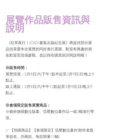
展覽作品販售資訊與
說明
《狂草夜行｜LOIZA畫集出版紀念展》將提供部分展
品供喜愛本次展覽的同好進行選購。歡迎有興趣的朋
友歡迎至現場參觀、並記得在購買前詳閱說明喔！
🔴
販售時間： 
展覽現場：2月8日(六)下午1點半起至3月9日(日)晚上9
點止。
線上通販：2月8日(六)中午12點起至3月9日(日)晚上9
點止。
🔴
會場限定販售展覽商品：
※藝術微噴數位版畫、箔壓數位畫作以一箱3幅進行寄
送。
✅ 【預購商品】【會場限定】箔壓數位畫作(附作者親
筆簽名、共兩款、每款限量15幅)