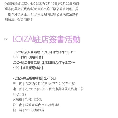
的墨彩繪師LOIZA將於2025年2月15日與2月22日兩個
週末的星期六親臨d/art畫廊出席「駐店簽書活動」與
「創作分享講座」！d/art近期將陸續公開展覽活動參
加辦法，敬請期待！
LOIZA駐店簽書活動
LOIZA駐店簽書活動│2月15日(六)下午2:00〜
4:30【當日現場報名】
LOIZA駐店簽書活動│2月22日(六)下午2:00〜
4:30【當日現場報名】
●
LOIZA
駐店簽書活動│
2月15日
日　期｜2025年2月15日(六)下午2:00至4:30
地　點｜d/art taipei 3F（台北市萬華區武昌街二段
14號3樓）
入場費｜TWD 100元
限　定｜限簽狂草夜行1+2新裝版
報　名｜當日現場報名