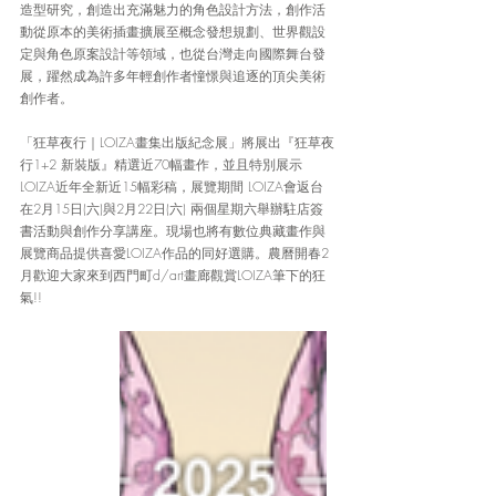
造型研究，創造出充滿魅力的角色設計方法，創作活
動從原本的美術插畫擴展至概念發想規劃、世界觀設
定與角色原案設計等領域，也從台灣走向國際舞台發
展，躍然成為許多年輕創作者憧憬與追逐的頂尖美術
創作者。
「狂草夜行｜LOIZA畫集出版紀念展」將展出『狂草夜
行1+2 新裝版』精選近70幅畫作，並且特別展示
LOIZA近年全新近15幅彩稿，展覽期間 LOIZA會返台
在2月15日(六)與2月22日(六) 兩個星期六舉辦駐店簽
書活動與創作分享講座。現場也將有數位典藏畫作與
展覽商品提供喜愛LOIZA作品的同好選購。農曆開春2
月歡迎大家來到西門町d/art畫廊觀賞LOIZA筆下的狂
氣!!