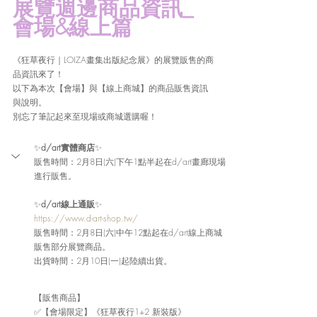
展覽週邊商品資訊_
會場&線上篇
《
狂草夜行｜LOIZA畫集出版紀念展
》的展覽販售的商
品資訊來了！
以下為本次【會場】與【線上商城】的商品販售資訊
與說明。
別忘了筆記起來至現場或商城選購喔！
✨
d/art實體商店
✨
販售時間：2月8日(六)下午1點半起在d/art畫廊現場
進行販售。
✨
d/art線上通販
✨
https://www.d-art-shop.tw/
販售時間：2月8日(六)中午12點起在d/art線上商城
販售部分展覽商品。
出貨時間：2月10日(一)起陸續出貨。
【販售商品】
✅【會場限定】《狂草夜行1+2 新裝版》