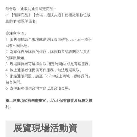
🔴會場．通販共通售展覽商品：
✅ 【預購商品】【會場．通販共通】藝術微噴數位版
畫(附作者親筆簽名)
🔴注意事項：
1) 販售價格請至現場或是通販頁面確認，d/art一概不
回覆相關訊息。
2) 為確保自身購買的權益，購買時還請詳閱商品頁面
的購買須知。
3) 現場購買者可選擇自取(指定時間內)或是寄送服務。
4) 線上通販者僅提供寄件服務，無法現場親取。
5) 網路通販問題，請至「d/art線上商城→聯絡我們」
留言詢問。
6) 寄件服務僅供台灣本島以及台澎金馬。
※上述事項如有未盡事宜，d/art 保有修改及解釋之權
利。
展覽現場活動資