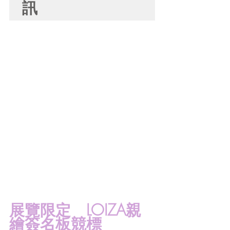
訊
展覽限定　LOIZA親
繪簽名板競標