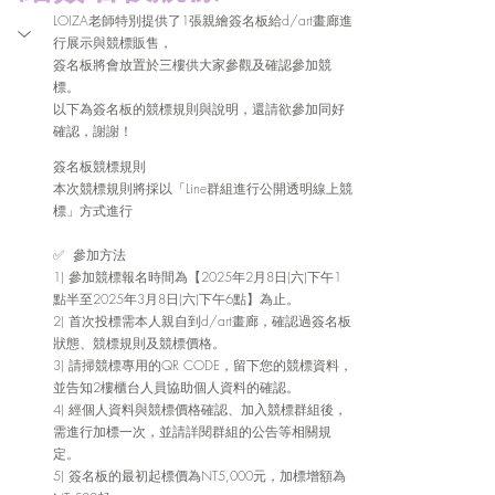
LOIZA老師特別提供了1張親繪簽名板給d/art畫廊進
行展示與競標販售，
簽名板將會放置於三樓供大家參觀及確認參加競
標。
以下為簽名板的競標規則與說明，還請欲參加同好
確認，謝謝！
簽名板競標規則
本次競標規則將採以「Line群組進行公開透明線上競
標」方式進行
✅  參加方法
1) 參加競標報名時間為【2025年2月8日(六)下午1
點半至2025年3月8日(六)下午6點】為止。 
2) 首次投標需本人親自到d/art畫廊，確認過簽名板
狀態、競標規則及競標價格。
3) 請掃競標專用的QR CODE，留下您的競標資料，
並告知2樓櫃台人員協助個人資料的確認。 
4) 經個人資料與競標價格確認、加入競標群組後，
需進行加標一次，並請詳閱群組的公告等相關規
定。 
5) 簽名板的最初起標價為NT5,000元，加標增額為