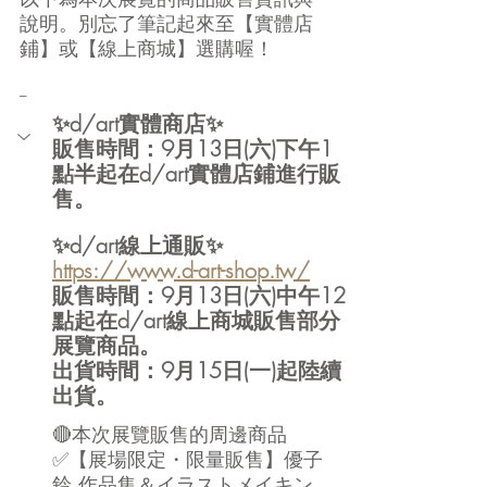
說明。別忘了筆記起來至【實體店
鋪】或【線上商城】選購喔！
--
✨d/art實體商店✨
販售時間：9月13日(六)下午1
點半起在d/art實體店鋪進行販
售。
✨d/art線上通販✨
https://www.d-art-shop.tw/
販售時間：9月13日(六)中午12
點起在d/art線上商城販售部分
展覽商品。
出貨時間：9月15日(一)起陸續
出貨。
🔴本次展覽販售的周邊商品
✅【展場限定・限量販售】優子
鈴 作品集＆イラストメイキン