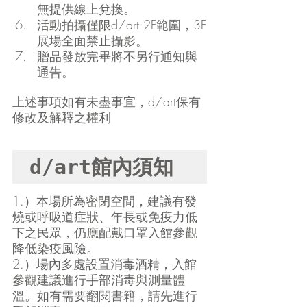
無提供線上兌換。
活動拍攝僅限d/art 2F範圍，3F
展場全面禁止攝影。
贈品發放完畢將不另行通知與
通告。
上述事項如有未盡事宜，d/art保有
修改及解釋之權利
d/art館內須知
1.）本場所為密閉空間，建議有發
燒或呼吸道症狀、年長或免疫力低
下之民眾，仍應配戴口罩入館參觀
降低染疫風險。
2.）場內多處設置消毒酒精，入館
參觀建議進行手部消毒與測量體
溫。如有需要翻閱書籍，請先進行