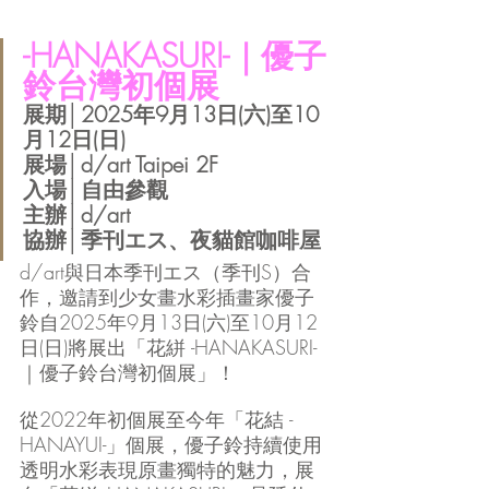
-HANAKASURI-｜優子
鈴台灣初個展
展期│2025年9月13日(六)至10
月12日(日)
展場│d/art Taipei 2F
入場│自由參觀
主辦│d/art
協辦│季刊エス、夜貓館咖啡屋
d/art與日本季刊エス（季刊S）合
作，邀請到少女畫水彩插畫家優子
鈴自2025年9月13日(六)至10月12
日(日)將展出「花絣 -HANAKASURI-
｜優子鈴台灣初個展」！
從2022年初個展至今年「花結 -
HANAYUI-」個展，優子鈴持續使用
透明水彩表現原畫獨特的魅力，展