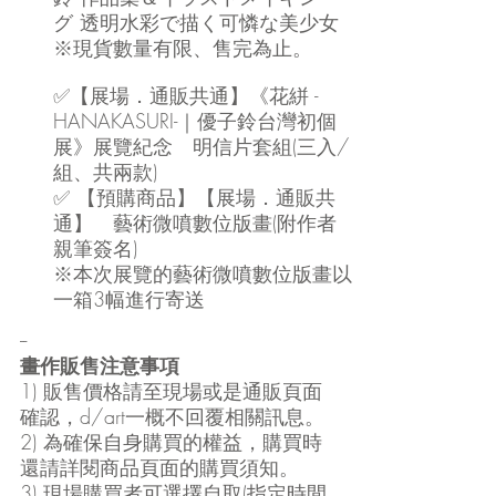
グ 透明水彩で描く可憐な美少女
※現貨數量有限、售完為止。
✅【展場．通販共通】《花絣 -
HANAKASURI-｜優子鈴台灣初個
展》展覽紀念　明信片套組(三入/
組、共兩款)
✅ 【預購商品】【展場．通販共
通】　藝術微噴數位版畫(附作者
親筆簽名)
※本次展覽的藝術微噴數位版畫以
一箱3幅進行寄送
--
畫作販售注意事項
1) 販售價格請至現場或是通販頁面
確認，d/art一概不回覆相關訊息。
2) 為確保自身購買的權益，購買時
還請詳閱商品頁面的購買須知。
3) 現場購買者可選擇自取(指定時間