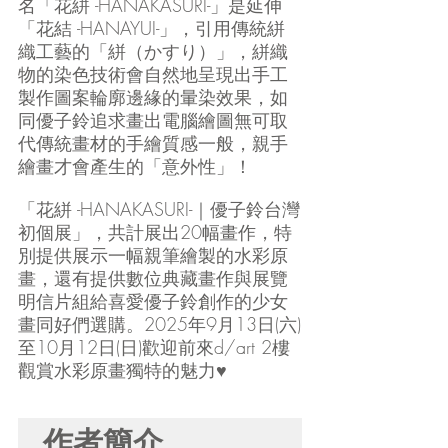
名「花絣 -HANAKASURI-」是延伸
「花結 -HANAYUI-」，引用傳統絣
織工藝的「絣（かすり）」，絣織
物的染色技術會自然地呈現出手工
製作圖案輪廓邊緣的暈染效果，如
同優子鈴追求畫出電腦繪圖無可取
代傳統畫材的手繪質感一般，親手
繪畫才會產生的「意外性」！
「花絣 -HANAKASURI-｜優子鈴台灣
初個展」，共計展出20幅畫作，特
別提供展示一幅親筆繪製的水彩原
畫，還有提供數位典藏畫作與展覽
明信片組給喜愛優子鈴創作的少女
畫同好們選購。2025年9月13日(六)
至10月12日(日)歡迎前來d/art 2樓
觀賞水彩原畫獨特的魅力♥
作者簡介