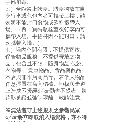
手部消毒。
3.）全館禁止飲食。將食物放在自
身行李或包包內者可攜帶上樓，請
勿將不能封口食物或飲料攜帶入
場。（例：寶特瓶栓蓋後行李內可
攜帶入場。手搖杯因不能封口，請
勿攜帶入場。）
4.）場內空間有限，不提供寄放、
保管物品服務。不提供寄放之物
品，包含且不限：隨身物品(包袋、
衣物等)、貴重物品、食品與飲品、
本店與非本店商品等。若個人物品
任意擺置在店內櫃檯、地板與走道
上造成困擾經d/art勸告不從者，將
錄影蒐證並強制驅離，敬請注意。
※無法遵守上述規則之參觀民眾，
d/art將立即取消入場資格，亦不得
候補替代。
※上述事項如有未盡事宜，d/art 保