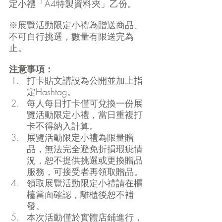
定小禮「A4特製資料夾」乙份。
※展覽活動限定小禮為贈送商品、
不可自行挑選，數量有限送完為
止。
注意事項：
打卡貼文請設為公開並加上指
定Hashtag。
每人每日打卡僅可兌換一份展
覽活動限定小禮，當日重複打
卡不得納入計算。
展覽活動限定小禮為限量贈
品，無法完全避免折損瑕疵情
況，恕不提供挑選或更換贈品
服務，可接受者再領取贈品。
領取展覽活動限定小禮請在櫃
檯當面確認，離櫃後恕不補
發。
本次活動僅於實體店鋪進行，