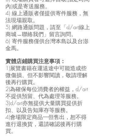
內)或是寄送服務。
4) 線上通販者僅提供寄件服務，無
法現場親取。
5) 網路通販問題，請至「d/art線上
商城→聯絡我們」留言詢問。
6) 寄件服務僅供台灣本島以及台澎
金馬。
實體店鋪購買注意事項：
1)展覽書籍在運送途中可能造成些
微傷損、但不影響閱讀，敬請理解
後再行購買。
2)為確保每位消費者的權益，d/art
不提供預留、代為處理等服務。
3)d/art亦無提供大量購買提供折
扣、以及告知庫存等服務。
4)會場限定商品一但售出，恕不得
進行退換貨，還請確認後再行購
買。