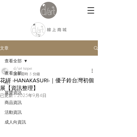
文章
查看全部
d/art taipei
查看全部
讀畢需時 5 分鐘
花絣 -HANAKASURI-｜優子鈴台灣初個
ALL
展【資訊整理】
展覽資訊
已更新：
2025年9月4日
商品資訊
活動資訊
成人向資訊