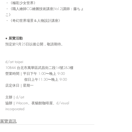
・《極彩少女世界》
・《職人繪師CG繪圖技術講座(Vol.2)講師：藤ちょ
こ》
・《奇幻世界場景＆人物設計講座》
● 
展覽活動
預定於9月25日以後公開，敬請期待。
d/art taipei
10844 台北市萬華區武昌街二段14號2&3樓
營業時間
｜
平日下午 1:00〜晚上 9:00
                假日上午11:30〜晚上 9:00
店定休日
｜
星期一
主辦
｜
d/art
協辦
｜
Wacom、夜貓館咖啡屋、d/visual 
incorporated
展覽資訊