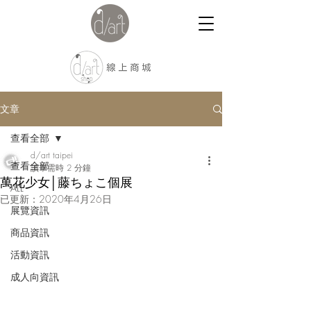
文章
查看全部
d/art taipei
查看全部
讀畢需時 2 分鐘
萬花少女│藤ちょこ個展
ALL
已更新：
2020年4月26日
展覽資訊
商品資訊
活動資訊
成人向資訊