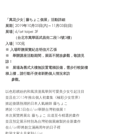
「萬花少女│藤ちょこ個展」活動詳細
展期│2019年10月05日(六)～11月03日(日) 
展場│d/art taipei 3F 
 　　（台北市萬華區武昌街二段14號3樓）
入場│100元 
※ 入場即贈展覽紀念明信片乙張
※　舉辦講座活動期間，展區不開放參觀，敬請見
諒！
※　展場為舊式大樓無設置電梯設備，需步行較陡樓
梯上樓，請行動不便者斟酌個人情況來訪
　  參觀。
以色彩繽紛的和風浪漫風華與可愛美少女引起注目
並且在2015年推出個人初畫集《極彩少女世界》
掀起搶購熱潮的日本人氣繪師 藤ちょこ
將於10月5日在d/art舉辦台灣初個展！
本次展覽將展出 藤ちょこ 出道至今精選的畫作
並且預定展示特別為台灣初個展繪製的全新畫作
在d/art即將創立滿兩周年的日子裡
歡迎大家十月來到d/art