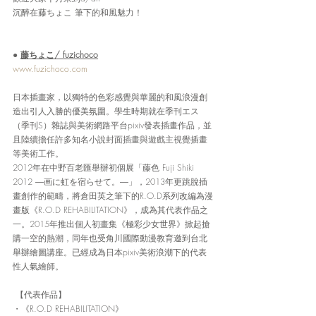
沉醉在藤ちょこ 筆下的和風魅力！
● 
藤ちょこ/ fuzichoco
www.fuzichoco.co
m
日本插畫家，以獨特的色彩感覺與華麗的和風浪漫創
造出引人入勝的優美氛圍。學生時期就在季刊エス
（季刊S）雜誌與美術網路平台pixiv發表插畫作品，並
且陸續擔任許多知名小說封面插畫與遊戲主視覺插畫
等美術工作。
2012年在中野百老匯舉辦初個展「藤色 Fuji Shiki 
2012 ―画に虹を宿らせて。―」，2013年更跳脫插
畫創作的範疇，將倉田英之筆下的R.O.D系列改編為漫
畫版《R.O.D REHABILITATION》，成為其代表作品之
一。2015年推出個人初畫集《極彩少女世界》掀起搶
購一空的熱潮，同年也受角川國際動漫教育邀到台北
舉辦繪圖講座。已經成為日本pixiv美術浪潮下的代表
性人氣繪師。
 【代表作品】
・《R.O.D REHABILITATION》