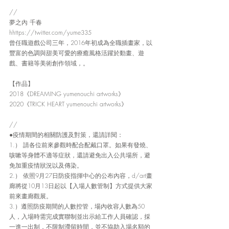
//
夢之內 千春
hhttps://twitter.com/yume335
曾任職遊戲公司三年，2016年初成為全職插畫家，以
豐富的色調與甜美可愛的療癒風格活躍於動畫、遊
戲、書籍等美術創作領域，。
【作品】
2018《DREAMING yumenouchi artworks》
2020《TRICK HEART yumenouchi artworks》
//
●疫情期間的相關防護及對策，還請詳閱：
1.） 請各位前來參觀時配合配戴口罩。如果有發燒、
咳嗽等身體不適等症狀，還請避免出入公共場所，避
免加重疫情狀況以及傳染。
2.） 依照9月27日防疫指揮中心的公布內容，d/art畫
廊將從10月13日起以【入場人數管制】方式提供大家
前來畫廊觀展。
3.）遵照防疫期間的人數控管，場內收容人數為50
人，入場時需完成實聯制並出示給工作人員確認，採
一進一出制，不限制滯留時間，並不協助入場名額的