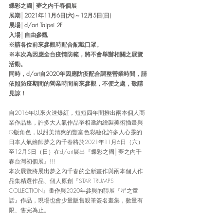
蝶彩之國│夢之內千春個展
展期│2021年11月6日(六)～12月5日(日)
展場│d/art Taipei 2F
入場│自由參觀
※請各位前來參觀時配合配戴口罩。
※本次為因應全台疫情防範，將不會舉辦相關之展覽
活動。
同時，d/art自2020年因應防疫配合調整營業時間，請
依照防疫期間的營業時間前來參觀，不便之處，敬請
見諒！
自2016年以來火速爆紅，短短四年間推出兩本個人商
業作品集，許多大人氣作品爭相邀約繪製美術插畫與
Q版角色，以甜美清爽的豐富色彩融化許多人心靈的
日本人氣繪師夢之內千春將於2021年11月6日（六）
至12月5日（日）在d/art展出『蝶彩之國│夢之內千
春台灣初個展』!!!
本次展覽將展出夢之內千春的全新畫作與兩本個人作
品集精選作品、個人原創『STAR TRUMPS 
COLLECTION』畫作與2020年參與的聯展『星之童
話』作品，現場也會少量販售親筆簽名畫集，數量有
限、售完為止。