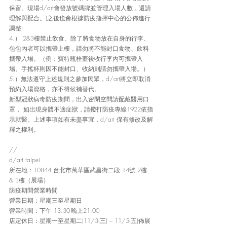
保留。現場d/art會發放號碼牌並管理入場人數，還請
理解與配合。(之後也會根據防疫指揮中心的公佈進行
調整) 
4.） 2&3樓禁止飲食、除了將食物放在自身的行李、
包包內者可以攜帶上樓，請勿將不能封口食物、飲料
攜帶入場。（例：寶特瓶栓蓋後收行李內可攜帶入
場、手搖杯則因不能封口、收納則請勿攜帶入場。）
5.）無法遵守上述規則之參加民眾，d/art將立即取消
預約入場資格，亦不得候補替代。
新型冠狀病毒防疫期間，出入密閉空間請配戴醫用口
罩， 如出現身體不適症狀，請撥打防疫專線1922依指
示就醫。上述事項如有未盡事宜，d/art 保有修改及解
釋之權利。
//
d/art taipei
所在地：10844 台北市萬華區武昌街二段 14號 2樓 
& 3樓（展場）
防疫期間營業時間
營業日期：星期三至星期日
營業時間：下午 13:30-晚上21:00
店定休日：星期一至星期二(11/3(三) – 11/5(五)佈展