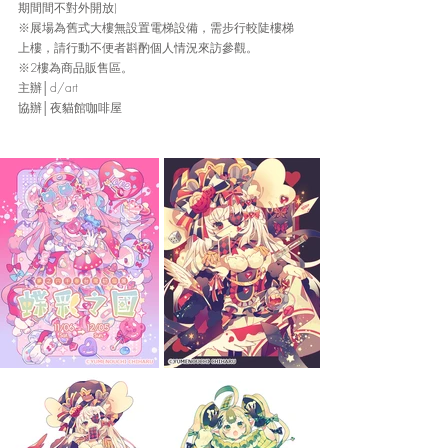
期間間不對外開放)
※展場為舊式大樓無設置電梯設備，需步行較陡樓梯
上樓，請行動不便者斟酌個人情況來訪參觀。
※2樓為商品販售區。
主辦│d/art
協辦│夜貓館咖啡屋