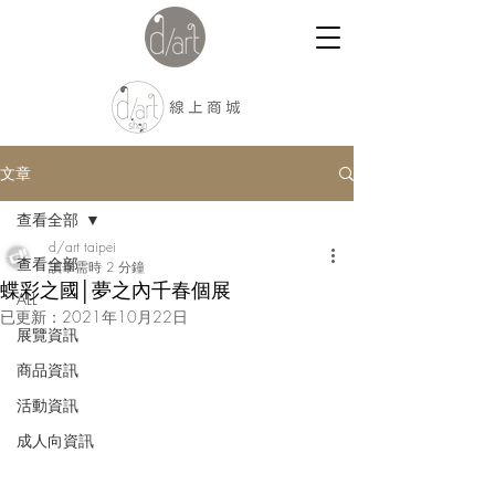
文章
查看全部
d/art taipei
查看全部
讀畢需時 2 分鐘
蝶彩之國│夢之內千春個展
ALL
已更新：
2021年10月22日
展覽資訊
商品資訊
活動資訊
成人向資訊