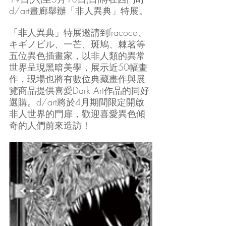
d/art畫廊舉辦「非人異典」特展。
「非人異典」特展邀請到fracoco、
キギノビル、一芒、斑鳩、棘茗等
五位異色插畫家，以非人類的異常
世界呈現黑暗美學，展示近50幅畫
作，現場也將有數位典藏畫作與展
覽商品提供喜愛Dark Art作品的同好
選購。d/art將於4月期間限定開啟
非人世界的門扉，歡迎喜愛異色傾
奇的人們前來造訪！