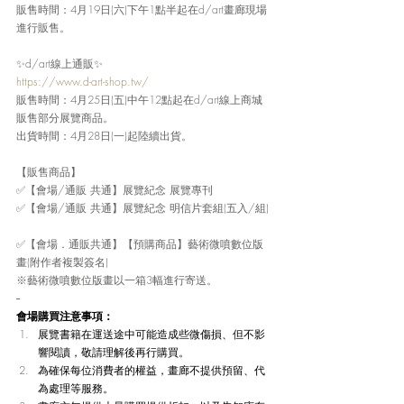
販售時間：4月19日(六)下午1點半起在d/art畫廊現場
進行販售。
✨d/art線上通販✨
https://www.d-art-shop.tw/
販售時間：4月25日(五)中午12點起在d/art線上商城
販售部分展覽商品。
出貨時間：4月28日(一)起陸續出貨。
【販售商品】
✅【會場/通販 共通】展覽紀念 展覽專刊
✅【會場/通販 共通】展覽紀念 明信片套組(五入/組)
✅【會場．通販共通】【預購商品】藝術微噴數位版
畫(附作者複製簽名)
※藝術微噴數位版畫以一箱3幅進行寄送。
--
會場購買注意事項：
展覽書籍在運送途中可能造成些微傷損、但不影
響閱讀，敬請理解後再行購買。
為確保每位消費者的權益，畫廊不提供預留、代
為處理等服務。