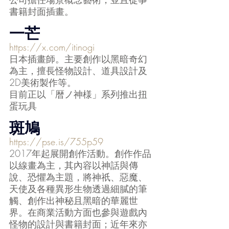
書籍封面插畫。
一芒
https://x.com/itinogi
日本插畫師。主要創作以黑暗奇幻
為主，擅長怪物設計、道具設計及
2D美術製作等。
目前正以「暦ノ神様」系列推出扭
蛋玩具
斑鳩
https://pse.is/755p59
2017年起展開創作活動。創作作品
以線畫為主，其內容以神話與傳
說、恐懼為主題，將神祇、惡魔、
天使及各種異形生物透過細膩的筆
觸、創作出神秘且黑暗的華麗世
界。在商業活動方面也參與遊戲內
怪物的設計與書籍封面；近年來亦