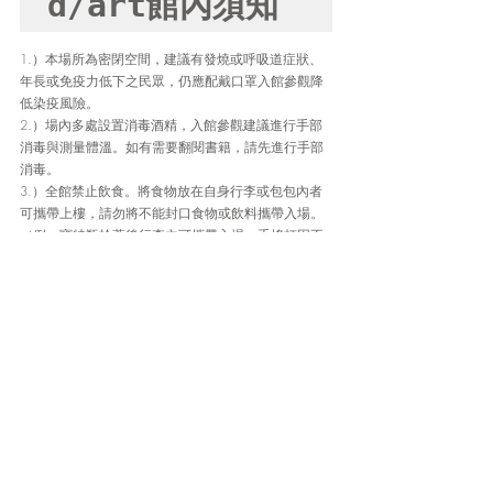
d/art館內須知
1.）本場所為密閉空間，建議有發燒或呼吸道症狀、
年長或免疫力低下之民眾，仍應配戴口罩入館參觀降
低染疫風險。
2.）場內多處設置消毒酒精，入館參觀建議進行手部
消毒與測量體溫。如有需要翻閱書籍，請先進行手部
消毒。
3.）全館禁止飲食。將食物放在自身行李或包包內者
可攜帶上樓，請勿將不能封口食物或飲料攜帶入場。
（例：寶特瓶栓蓋後行李內可攜帶入場。手搖杯因不
能封口，請勿攜帶入場。）
4.）場內空間有限，不提供寄放、保管物品服務。不
提供寄放之物品，包含且不限：隨身物品(包袋、衣物
等)、貴重物品、食品與飲品、本店與非本店商品等。
若個人物品任意擺置在店內櫃檯、地板與走道上造成
困擾經d/art勸告不從者，將錄影蒐證並強制驅離，敬
請注意。
※無法遵守上述規則之參觀民眾，d/art將立即取消入
場資格，亦不得候補替代。※上述事項如有未盡事
宜，d/art 保有修改及解釋之權利。