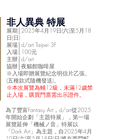
非人異典 特展
展期│
2025年4月19日(六)至5月18
日(日)
展場│d/art Taipei 3F
入場│100元 
主辦│d/art 
協辦│夜貓館咖啡屋
※入場即贈展覽紀念明信片乙張。
(五種款式隨機發送)。
※本次展覽為輔12級，未滿12歲禁
止入場，購買門票需出示證件。
為了豐富Fantasy Art，d/art從2025
年開始企劃「主題特展」，第一場
展覽延伸「機械ノ音」特展以
「Dark Art」為主題，自2025年4月
19日(六)至5月18日(日)將在西門町