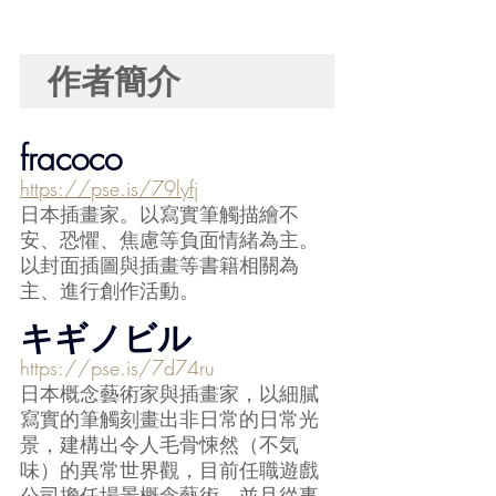
作者簡介	
fracoco
https://pse.is/79lyfj
日本插畫家。以寫實筆觸描繪不
安、恐懼、焦慮等負面情緒為主。
以封面插圖與插畫等書籍相關為
主、進行創作活動。
キギノビル
https://pse.is/7d74ru
日本概念藝術家與插畫家，以細膩
寫實的筆觸刻畫出非日常的日常光
景，建構出令人毛骨悚然（不気
味）的異常世界觀，目前任職遊戲
公司擔任場景概念藝術，並且從事