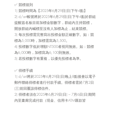
✅ 競標規則
1) 競標時間為【2025年6月29日(日)下午4點】 
2) d/art帳號將於2025年6月29日(日)下午4點於群組
提醒簽名板目前加標金額數字，群組內主持競標，
開放群組內喊標至沒有人加標為止，結束競標。 
3) 每次投標需完整寫出投標金額正確數字。如：競
標為5,000時，加標需寫為5,500。 
4) 投標數字低於增額NT500者視同無效。如：競標
為6,000時，加標寫為6,100則無效。 
5) 若投標數字有重複，以優先投標者為準。
✅ 得標手續
1) d/art將於2025年6月29日(日)晚上8點後會以電子
郵件聯絡得標者進行付款手續。得標者需於7月2日
(三)前回覆該得標信件。 
2) 得標者須在2025年6月29日(日) – 7月6日(日)期間
內至畫廊完成付款（現金、信用卡ATM匯款皆
可）。由於6/30-7/4公休及撤佈展，僅開放ATM匯
款，如需現金與信用卡支付者，還請於6/29當天或
是7/5-6到店完成付款手續。
3) 若期限內無回覆信件或是未完成付款者將視為自
動放棄得標，並同意將得標權轉讓給第二高得標