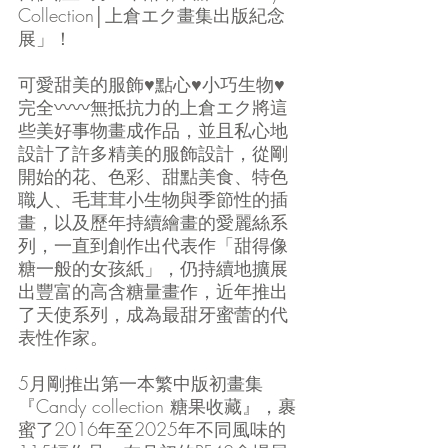
Collection│上倉エク畫集出版紀念
展」！
可愛甜美的服飾♥點心♥小巧生物♥
完全〰〰無抵抗力的上倉エク將這
些美好事物畫成作品，並且私心地
設計了許多精美的服飾設計，從剛
開始的花、色彩、甜點美食、特色
職人、毛茸茸小生物與季節性的插
畫，以及歷年持續繪畫的愛麗絲系
列，一直到創作出代表作「甜得像
糖一般的女孩紙」，仍持續地擴展
出豐富的高含糖量畫作，近年推出
了天使系列，成為最甜牙蜜蕾的代
表性作家。
5月剛推出第一本繁中版初畫集
『Candy collection 糖果收藏』，裹
蜜了2016年至2025年不同風味的