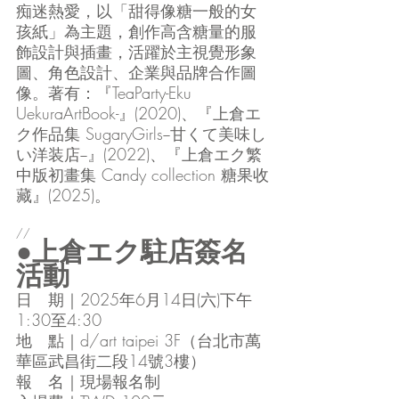
痴迷熱愛，以「甜得像糖一般的女
孩紙」為主題，創作高含糖量的服
飾設計與插畫，活躍於主視覺形象
圖、角色設計、企業與品牌合作圖
像。著有：『TeaParty-Eku 
UekuraArtBook-』(2020)、『上倉エ
ク作品集 SugaryGirls−甘くて美味し
い洋装店−』(2022)、『上倉エク繁
中版初畫集 Candy collection 糖果收
藏』(2025)。
//
●上倉エク駐店簽名
活動
日　期｜2025年6月14日(六)下午
1:30至4:30
地　點｜d/art taipei 3F（台北市萬
華區武昌街二段14號3樓）
報　名｜現場報名制