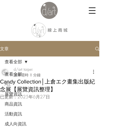
文章
查看全部
d/art taipei
查看全部
讀畢需時 8 分鐘
Candy Collection│上倉エク畫集出版紀
ALL
念展【展覽資訊整理】
展覽資訊
已更新：
2025年6月27日
商品資訊
活動資訊
成人向資訊