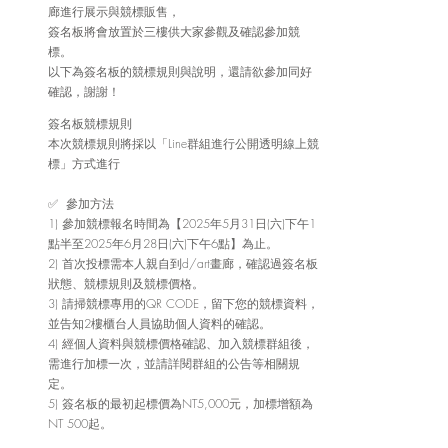
廊進行展示與競標販售，
簽名板將會放置於三樓供大家參觀及確認參加競
標。
以下為簽名板的競標規則與說明，還請欲參加同好
確認，謝謝！
簽名板競標規則
本次競標規則將採以「Line群組進行公開透明線上競
標」方式進行
✅  參加方法
1) 參加競標報名時間為【2025年5月31日(六)下午1
點半至2025年6月28日(六)下午6點】為止。 
2) 首次投標需本人親自到d/art畫廊，確認過簽名板
狀態、競標規則及競標價格。
3) 請掃競標專用的QR CODE，留下您的競標資料，
並告知2樓櫃台人員協助個人資料的確認。 
4) 經個人資料與競標價格確認、加入競標群組後，
需進行加標一次，並請詳閱群組的公告等相關規
定。 
5) 簽名板的最初起標價為NT5,000元，加標增額為
NT 500起。