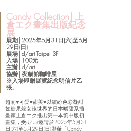
Candy Collection│上
倉エク畫集出版紀念
展
展期│2025年5月31日(六)至6月
29日(日)
展場│d/art Taipei 3F
入場│100元
主辦│d/art
協辦│夜貓館咖啡屋
※入場即贈展覽紀念明信片乙
張。
超萌♥可愛♥甜美♥以繽紛色彩凝甜
如糖果般女孩世界的日本嗜甜系插
畫家上倉エク推出第一本繁中版初
畫集，受d/art邀請於2025年5月31
日(六)至6月29日(日)舉辦「Candy 