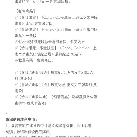
出貨時間：6月9日(一)起陸續出貨。
【販售商品】
✅【會場限定】《Candy Collection 上倉エク繁中版
畫集》d/art展覽限定版
✅【會場限定】《Candy Collection 上倉エク繁中版
畫集》一般版
※d/art展覽限定版數量有限有限、售完為止。
✅【會場限定・限量販售】《
Candy Collection｜上
倉エク畫集出版紀念展
》展覽紀念 悠遊卡 
※數量有限、售完為止。
✅【會場/通販 共通】展覽紀念 明信片套組(四入/
組)(共兩款)
✅【會場/通販 共通】展覽紀念 壓克力立牌套組(共
兩款)
✅【會場/通販共通】【預購商品】藝術微噴數位版
畫(附作者親筆簽名)
--
會場購買注意事項：
1)  展覽書籍在運送途中可能造成些微傷損、但不影響
閱讀，敬請理解後再行購買。