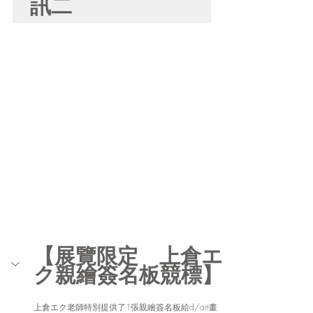
訊二
【展覽限定　上倉エ
ク親繪簽名板競標】
上倉エク老師特別提供了1張親繪簽名板給d/art畫