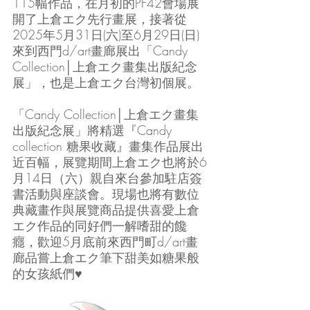
115幅作品，在月初的PF42會場展
開了上倉エク先行畫展，接著從
2025年5月31日(六)至6月29日(日)
來到西門d/art畫廊展出「Candy 
Collection│上倉エク畫集出版紀念
展」，也是上倉エク台灣初個展。
「Candy Collection│上倉エク畫集
出版紀念展」將精選『Candy 
collection 糖果收藏』畫集作品展出
近百幅，展覽期間上倉エク也將於6
月14日（六）親自來台參加駐店簽
書活動與座談會。現場也將有數位
典藏畫作與展覽商品提供喜愛上倉
エク作品的同好們一解嗜甜的饞
癮，歡迎5月底前來西門町d/art畫
廊品嘗上倉エク筆下甜美如糖果般
的女孩紙們♥