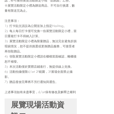
認，即可獲得展覽活動限定小禮「貼紙組」乙份。
※展覽活動限定小禮為贈送商品、不可自行挑選，數
量有限送完為止。
注意事項：
1）打卡貼文請設為公開並加上指定Hashtag。
2
）
每人每日打卡僅可兌換一份展覽活動限定小禮，當
日重複打卡不得納入計算。
3
）
展覽活動限定小禮為限量贈品，無法完全避免折損
瑕疵情況，恕不提供挑選或更換贈品服務，可接受者
再領取贈品。
4
）
領取展覽活動限定小禮請在櫃檯當面確認，離櫃後
恕不補發。
5
）
本次活動僅於實體店鋪進行，無提供線上兌換。
6
）
活動拍攝僅限d/art 2F範圍，3F展場全面禁止攝
影。
7
）
贈品發放完畢將不另行通知與通告。
上述事項如有未盡事宜，d/art保有修改及解釋之權利
展覽現場活動資