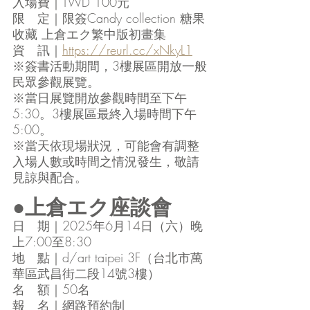
入場費｜TWD 100元
限　定｜限簽Candy collection 糖果
收藏 上倉エク繁中版初畫集
資　訊｜
https://reurl.cc/xNkyL1
※簽書活動期間，3樓展區開放一般
民眾參觀展覽。
※當日展覽開放參觀時間至下午
5:30。3樓展區最終入場時間下午
5:00。
※當天依現場狀況，可能會有調整
入場人數或時間之情況發生，敬請
見諒與配合。
●上倉エク座談會
日　期｜2025年6月14日（六）晚
上7:00至8:30
地　點｜d/art taipei 3F（台北市萬
華區武昌街二段14號3樓）
名　額｜50名
報　名｜網路預約制