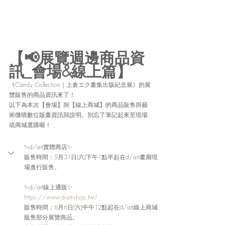
【📢展覽週邊商品資
訊_會場&線上篇】
《
Candy Collection｜上倉エク畫集出版紀念展
》的展
覽販售的商品資訊來了！
以下為本次【會場】與【線上商城】的商品販售與藝
術微噴數位版畫資訊與說明。別忘了筆記起來至現場
或商城選購喔！
✨d/art實體商店✨
販售時間：5月31日(六)下午1點半起在d/art畫廊現
場進行販售。
✨d/art線上通販✨
https://www.d-art-shop.tw/
販售時間：6月6日(六)中午12點起在d/art線上商城
販售部分展覽商品。