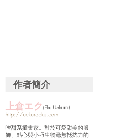
作者簡介
上倉エク
ura)
(Eku Uek
http://uekuraeku.com
嗜甜系插畫家。對於可愛甜美的服
飾、點心與小巧生物毫無抵抗力的