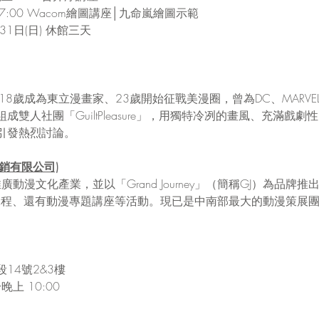
上7:00 Wacom繪圖講座│九命嵐繪圖示範
∼31日(日) 休館三天
8歲成為東立漫畫家、23歲開始征戰美漫圈，曾為DC、MARVEL、St
雙人社團「GuiltPleasure」，用獨特冷冽的畫風、充滿戲
引發熱烈討論。
合行銷有限公司)
廣動漫文化產業，並以「Grand Journey」（簡稱GJ）為品牌
影與課程、還有動漫專題講座等活動。現已是中南部最大的動漫策展
。
14號2&3樓
晚上 10:00