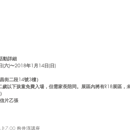
活動詳細
日(六)〜2018年1月14日(日)
昌街二段14號3樓）
十二歲以下孩童免費入場，但需家長陪同。展區內將有R18展區，未
）
明信片乙張
晚上7:00 咎井淳講座