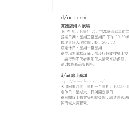
d/art taipei
實體店鋪 &
展場
所
在 地：10
844 台北市萬華區武昌街二段
營業日期：星期三至星期日 下午 13:30-晚
展場最終入場時間：晚上20：30
店定休日：星期一至星期二
※展場無電梯設備，需步行較陡樓梯上樓
請行動不便者斟酌個人情況來訪參觀。
※2樓為商品販售區。
留言
d/art 線上商城
https://www.d-art-shop.tw/
客服回覆時間：星期一至星期五10:00－晚
定休日：星期六、日與國定假日
※
有關線上購買等相關疑問，請透過官網
撰寫留言......
與商城人員聯繫。
【Tiv 展覽商品到貨延期通
知】