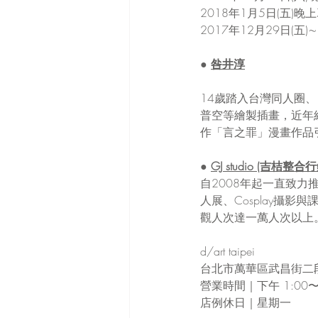
2018年1月5日(五)晚
2017年12月29日(五)
● 
咎井淳
14歲踏入台灣同人圈、1
普空等繪製插畫，近年組成
作「言之罪」漫畫作品
● 
GJ studio (吉桔整
自2008年起一直致力推
人展、Cosplay攝
觀人次達一萬人次以上
d/art taipei
台北市萬華區武昌街二段
營業時間
｜
下午 1:00〜
店例休日
｜
星期一