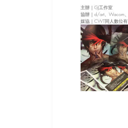
主辦
｜
GJ工作室
協辦
｜
d/art、Wacom
媒協
｜
CWT同人數位