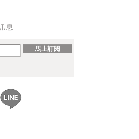
訊息
馬上訂閱
ereal｜gomzi畫集出版紀念
展覽資訊整理】