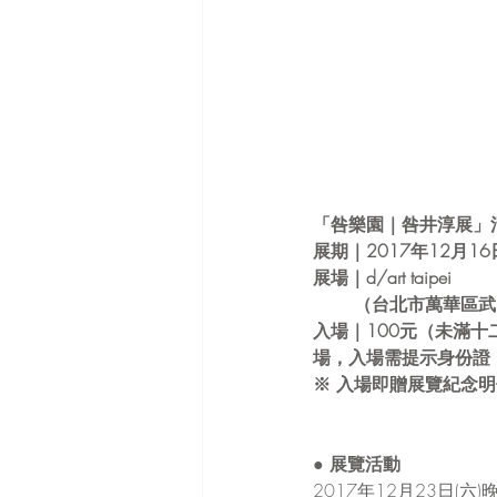
「咎樂園｜咎井淳展」
展期
｜
2017年12月16
展場
｜
d/art taipei
 　　（台北市萬華區武
入場
｜
100元（未滿
場，入場需提示身份證 
※ 入場即贈展覽紀念
● 
展覽活動
2017年12月23日(六)