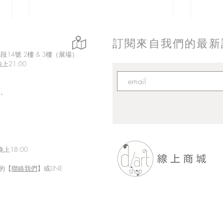
訂閱來自我們的最新
14號 2樓 & 3樓（展場）
上21:00
，
上18:00
的【
聯絡我們
】或LINE
「Fusion Impact｜岩本ゼロゴ
Eth
台灣初個展」展現にじさんじ
展【